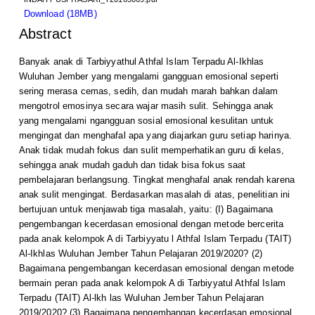
Download (18MB)
Abstract
Banyak anak di Tarbiyyathul Athfal Islam Terpadu Al-Ikhlas
Wuluhan Jember yang mengalami gangguan emosional seperti
sering merasa cemas, sedih, dan mudah marah bahkan dalam
mengotrol emosinya secara wajar masih sulit. Sehingga anak
yang mengalami ngangguan sosial emosional kesulitan untuk
mengingat dan menghafal apa yang diajarkan guru setiap harinya.
Anak tidak mudah fokus dan sulit memperhatikan guru di kelas,
sehingga anak mudah gaduh dan tidak bisa fokus saat
pembelajaran berlangsung. Tingkat menghafal anak rendah karena
anak sulit mengingat. Berdasarkan masalah di atas, penelitian ini
bertujuan untuk menjawab tiga masalah, yaitu: (I) Bagaimana
pengembangan kecerdasan emosional dengan metode bercerita
pada anak kelompok A di Tarbiyyatu l Athfal Islam Terpadu (TAIT)
Al-Ikhlas Wuluhan Jember Tahun Pelajaran 2019/2020? (2)
Bagaimana pengembangan kecerdasan emosional dengan metode
bermain peran pada anak kelompok A di Tarbiyyatul Athfal Islam
Terpadu (TAIT) Al-lkh las Wuluhan Jember Tahun Pelajaran
2019/2020? (3) Bagaimana pengembangan kecerdasan emosional