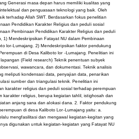
ng Generasi masa depan harus memiliki kualitas yang
ntelektual dan penguasaan teknologi yang baik. Oleh
aik terhadap Allah SWT. Berdasarkan fokus penelitian
inaan Pendidikan Karakter Religius dan peduli sosial
anaan Pembinaan Pendidikan Karakter Religius dan peduli
alah, 1) Mendeskripsikan Fatayat NU dalam Pembinaan
boto lor-Lumajang. 2) Mendeskripsikan faktor pendukung
erempuan di Desa Kaliboto lor -Lumajang. Penelitian ini
 lapangan (Field research) Teknik penentuan subyek
observasi, wawancara, dan dokumentasi. Teknik analisis
ng meliputi kondensasi data, penyajian data, penarikan
asi sumber dan triangulasi teknik. Penelitian ini
karakter religius dan peduli sosial terhadap perempuan
rakter religius, berupa kegiatan tahlil, istighosah dan
giatan anjang sana dan alokasi dana. 2. Faktor pendukung
perempuan di desa Kaliboto Lor-Lumajang yaitu: a.
lalu mengfasilitasi dan mengawal kegiatan-kegitan yang
asnya digunakan untuk kegiatan-kegiatan yang Fatayat NU