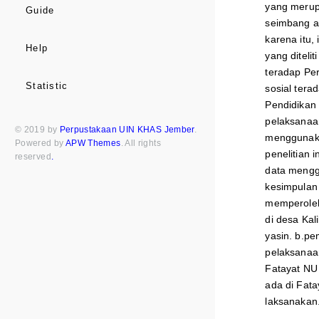
yang merup
Guide
seimbang an
karena itu,
Help
yang diteli
teradap Per
Statistic
sosial tera
Pendidikan 
pelaksanaan
© 2019 by
Perpustakaan UIN KHAS Jember
.
menggunakan
Powered by
APW Themes
. All rights
penelitian 
reserved
.
data menggu
kesimpulan 
memperoleh
di desa Kal
yasin. b.pe
pelaksanaan
Fatayat NU 
ada di Fata
laksanakan