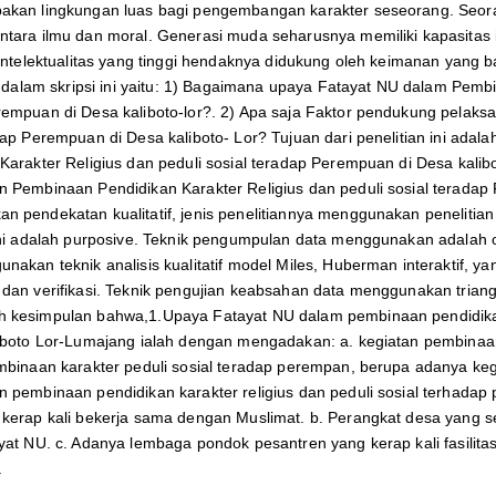
akan lingkungan luas bagi pengembangan karakter seseorang. Seora
tara ilmu dan moral. Generasi muda seharusnya memiliki kapasitas i
 intelektualitas yang tinggi hendaknya didukung oleh keimanan yang b
ti dalam skripsi ini yaitu: 1) Bagaimana upaya Fatayat NU dalam Pemb
empuan di Desa kaliboto-lor?. 2) Apa saja Faktor pendukung pelaks
dap Perempuan di Desa kaliboto- Lor? Tujuan dari penelitian ini ad
Karakter Religius dan peduli sosial teradap Perempuan di Desa kali
 Pembinaan Pendidikan Karakter Religius dan peduli sosial teradap P
 pendekatan kualitatif, jenis penelitiannya menggunakan penelitian
ini adalah purposive. Teknik pengumpulan data menggunakan adalah 
nakan teknik analisis kualitatif model Miles, Huberman interaktif, ya
dan verifikasi. Teknik pengujian keabsahan data menggunakan triangul
 kesimpulan bahwa,1.Upaya Fatayat NU dalam pembinaan pendidikan 
iboto Lor-Lumajang ialah dengan mengadakan: a. kegiatan pembinaan ka
mbinaan karakter peduli sosial teradap perempan, berupa adanya ke
 pembinaan pendidikan karakter religius dan peduli sosial terhadap 
kerap kali bekerja sama dengan Muslimat. b. Perangkat desa yang se
yat NU. c. Adanya lembaga pondok pesantren yang kerap kali fasilit
.