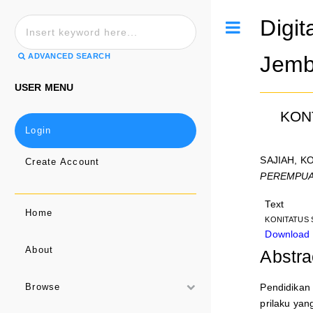
Digit
Toggle
ADVANCED SEARCH
Jemb
USER MENU
KON
Login
SAJIAH, K
Create Account
PEREMPUA
Text
Home
KONITATUS S
Download
About
Abstra
Pendidikan 
Browse
prilaku yan