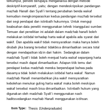
terkumpul, peneliti berupaya menganalisa dengan metode
deskriptif-komparatif, yaitu; dengan mendeskripsikan pandangan
mazhab Hanafi dan Syafi’i tentang perubahan benda wakaf
kemudian mengkomparasikan kedua pandangan mazhab tersebut
dari segi pendapat dan istinbath hukumnya. Untuk menguji
keabsahan data peneliti menggunakan tehnik trianggulasi sumber.
Temuan dari penelitian ini adalah dalam madzhab hanafi boleh
melakukan istibdal terhadap harta wakaf apabila ada syarat dari
wakif. Dan apabila wakif tidak mensyaratkan maka hanya boleh
dirubah jika barang tersebut tidakbisa dimanfaatkan secara total
dengan mendapatkan idzin dari hakim. Sedangkan dalam
madzhab Syafi’i tidak boleh menjual harta wakaf sepanjang harta
tersebut masih dapat dimanfaatkan. Adapun titik temu dari
pendapat kedua madzhab mereka berpendapat bahwa pada
dasarnya tidak boleh melakukan istibdal harta wakaf. Namun
madzhab Hanafi menambahkan jika wakif mensyaratkan
kebolehan menukar guling harta wakaf maka boleh meskipun
wakaf tersebut masih bisa dimanfaatkan. Istinbath hukum yang
digunakan oleh madzhab Syafi’i menggunakan nash
haditssedangkan mazhab Hanafi menggunakan istihsan.
Item Type:
Thesis (Undergraduate)