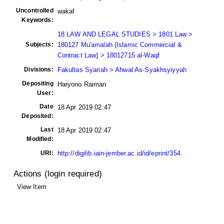
Uncontrolled
wakaf
Keywords:
18 LAW AND LEGAL STUDIES > 1801 Law >
Subjects:
180127 Mu'amalah (Islamic Commercial &
Contract Law) > 18012715 al-Waqf
Divisions:
Fakultas Syariah > Ahwal As-Syakhsyiyyah
Depositing
Haryono Raiman
User:
Date
18 Apr 2019 02:47
Deposited:
Last
18 Apr 2019 02:47
Modified:
URI:
http://digilib.iain-jember.ac.id/id/eprint/354
Actions (login required)
View Item