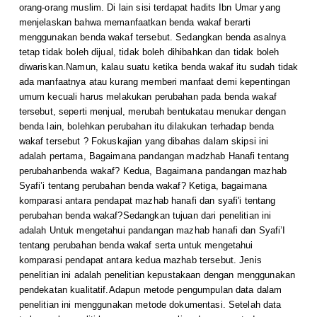
orang-orang muslim. Di lain sisi terdapat hadits Ibn Umar yang
menjelaskan bahwa memanfaatkan benda wakaf berarti
menggunakan benda wakaf tersebut. Sedangkan benda asalnya
tetap tidak boleh dijual, tidak boleh dihibahkan dan tidak boleh
diwariskan.Namun, kalau suatu ketika benda wakaf itu sudah tidak
ada manfaatnya atau kurang memberi manfaat demi kepentingan
umum kecuali harus melakukan perubahan pada benda wakaf
tersebut, seperti menjual, merubah bentukatau menukar dengan
benda lain, bolehkan perubahan itu dilakukan terhadap benda
wakaf tersebut ? Fokuskajian yang dibahas dalam skipsi ini
adalah pertama, Bagaimana pandangan madzhab Hanafi tentang
perubahanbenda wakaf? Kedua, Bagaimana pandangan mazhab
Syafi’i tentang perubahan benda wakaf? Ketiga, bagaimana
komparasi antara pendapat mazhab hanafi dan syafi'i tentang
perubahan benda wakaf?Sedangkan tujuan dari penelitian ini
adalah Untuk mengetahui pandangan mazhab hanafi dan Syafi’I
tentang perubahan benda wakaf serta untuk mengetahui
komparasi pendapat antara kedua mazhab tersebut. Jenis
penelitian ini adalah penelitian kepustakaan dengan menggunakan
pendekatan kualitatif.Adapun metode pengumpulan data dalam
penelitian ini menggunakan metode dokumentasi. Setelah data