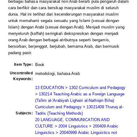
berbagai bahasa masyarakat non Arab berarti pula pengaruh dalam
cara berfikir dan cara bersikap masyarakat muslim di seluruh
dunia. Hal ini terlihat dari kecenderungan masyarakat muslim
untuk memahami segala sesuatu yang Islami (sesuai dengan
Islam) dengan Arabi (sesuai dengan Arab). Menjadi muslim yang
menyeluruh (kaffah) seringkali diekspresikan dengan menjadi
orang Arab dengan berbagai atributnya seperti bergamis,
bersorban, berjenggot, berjubah, bernama Arab, dan bermusik
padang pasir.
Item Type:
Book
Uncontrolled
metodologi, bahasa Arab
Keywords:
13 EDUCATION > 1302 Curriculum and Pedagogy
> 130214 Teaching Arabic as a Foreign Language
(Ta'lim al-'Arabiyah Lighairi al-Nathiqin Biha)
Curriculum and Pedagogy > 13021409 Thuruq al-
Subjects:
Tadris (Teaching Methods)
20 LANGUAGE, COMMUNICATION AND
CULTURE > 2004 Linguistics > 200409 Arabic
Linguistics > 20040999 Arabic Linguistics not