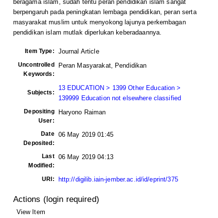
beragama islam, sudah tentu peran pendidikan islam sangat
berpengaruh pada peningkatan lembaga pendidikan, peran serta
masyarakat muslim untuk menyokong lajunya perkembagan
pendidikan islam mutlak diperlukan keberadaannya.
Item Type:
Journal Article
Uncontrolled
Peran Masyarakat, Pendidikan
Keywords:
13 EDUCATION > 1399 Other Education >
Subjects:
139999 Education not elsewhere classified
Depositing
Haryono Raiman
User:
Date
06 May 2019 01:45
Deposited:
Last
06 May 2019 04:13
Modified:
URI:
http://digilib.iain-jember.ac.id/id/eprint/375
Actions (login required)
View Item