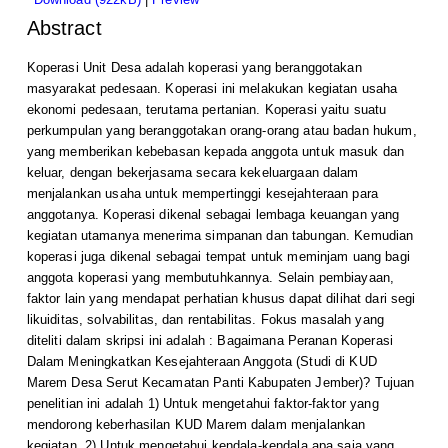
Abstract
Koperasi Unit Desa adalah koperasi yang beranggotakan
masyarakat pedesaan. Koperasi ini melakukan kegiatan usaha
ekonomi pedesaan, terutama pertanian. Koperasi yaitu suatu
perkumpulan yang beranggotakan orang-orang atau badan hukum,
yang memberikan kebebasan kepada anggota untuk masuk dan
keluar, dengan bekerjasama secara kekeluargaan dalam
menjalankan usaha untuk mempertinggi kesejahteraan para
anggotanya. Koperasi dikenal sebagai lembaga keuangan yang
kegiatan utamanya menerima simpanan dan tabungan. Kemudian
koperasi juga dikenal sebagai tempat untuk meminjam uang bagi
anggota koperasi yang membutuhkannya. Selain pembiayaan,
faktor lain yang mendapat perhatian khusus dapat dilihat dari segi
likuiditas, solvabilitas, dan rentabilitas. Fokus masalah yang
diteliti dalam skripsi ini adalah : Bagaimana Peranan Koperasi
Dalam Meningkatkan Kesejahteraan Anggota (Studi di KUD
Marem Desa Serut Kecamatan Panti Kabupaten Jember)? Tujuan
penelitian ini adalah 1) Untuk mengetahui faktor-faktor yang
mendorong keberhasilan KUD Marem dalam menjalankan
kegiatan, 2) Untuk mengetahui kendala-kendala apa saja yang