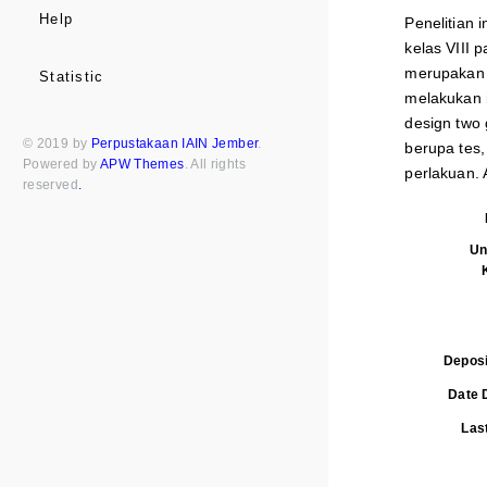
Help
Penelitian 
kelas VIII
merupakan 
Statistic
melakukan i
design two 
© 2019 by
Perpustakaan IAIN Jember
.
berupa tes
Powered by
APW Themes
. All rights
perlakuan. 
reserved
.
Un
Deposi
Date 
Last