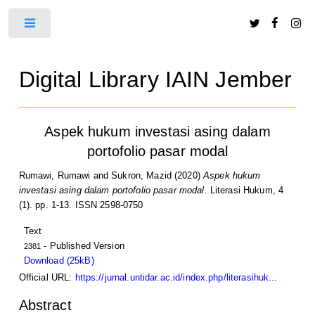
Toggle
Digital Library IAIN Jember
Aspek hukum investasi asing dalam
portofolio pasar modal
Rumawi, Rumawi
and
Sukron, Mazid
(2020)
Aspek hukum
investasi asing dalam portofolio pasar modal.
Literasi Hukum, 4
(1). pp. 1-13. ISSN 2598-0750
Text
- Published Version
2381
Download (25kB)
Official URL:
https://jurnal.untidar.ac.id/index.php/literasihuk...
Abstract