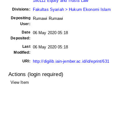
180112 Equity and Trusts Law
Divisions:
Fakultas Syariah > Hukum Ekonomi Islam
Depositing
Rumawi Rumawi
User:
Date
06 May 2020 05:18
Deposited:
Last
06 May 2020 05:18
Modified:
URI:
http://digilib.iain-jember.ac.id/id/eprint/631
Actions (login required)
View Item