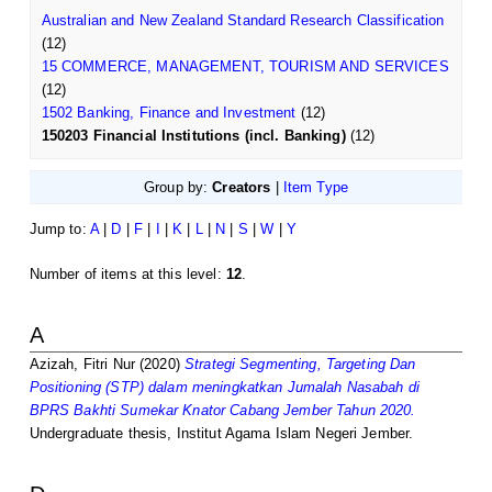
Australian and New Zealand Standard Research Classification
(12)
15 COMMERCE, MANAGEMENT, TOURISM AND SERVICES
(12)
1502 Banking, Finance and Investment
(12)
150203 Financial Institutions (incl. Banking)
(12)
Group by:
Creators
|
Item Type
Jump to:
A
|
D
|
F
|
I
|
K
|
L
|
N
|
S
|
W
|
Y
Number of items at this level:
12
.
A
Azizah, Fitri Nur
(2020)
Strategi Segmenting, Targeting Dan
Positioning (STP) dalam meningkatkan Jumalah Nasabah di
BPRS Bakhti Sumekar Knator Cabang Jember Tahun 2020.
Undergraduate thesis, Institut Agama Islam Negeri Jember.