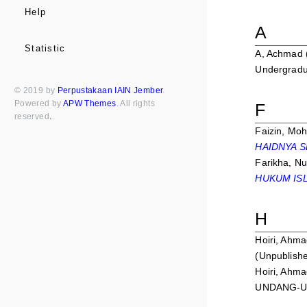
Help
A
Statistic
A, Achmad
Undergradua
© 2019 by
Perpustakaan IAIN Jember
.
Powered by
APW Themes
. All rights
F
reserved
.
Faizin, M
HAIDNYA 
Farikha, Nu
HUKUM ISL
H
Hoiri, Ahm
(Unpublish
Hoiri, Ahm
UNDANG-U