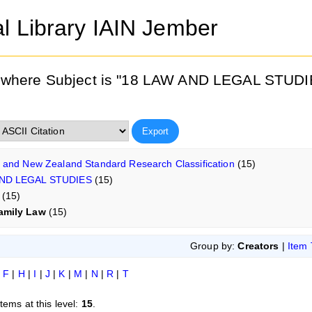
al Library IAIN Jember
 where Subject is "18 LAW AND LEGAL STUDI
n and New Zealand Standard Research Classification
(15)
AND LEGAL STUDIES
(15)
(15)
amily Law
(15)
Group by:
Creators
|
Item
|
F
|
H
|
I
|
J
|
K
|
M
|
N
|
R
|
T
tems at this level:
15
.