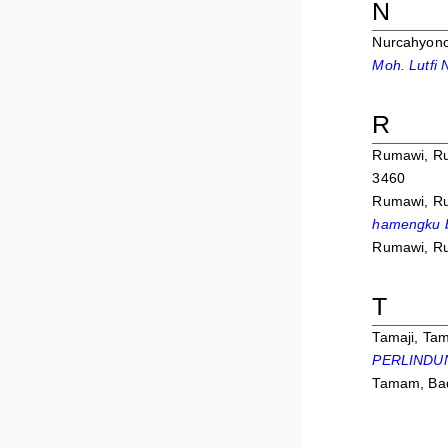
N
Nurcahyono,
Moh. Lutfi 
R
Rumawi, R
3460
Rumawi, R
hamengku b
Rumawi, R
T
Tamaji, Tam
PERLINDU
Tamam, Ba