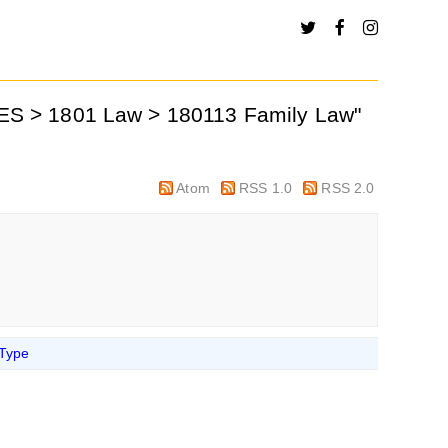
ES > 1801 Law > 180113 Family Law"
Atom
RSS 1.0
RSS 2.0
 Type