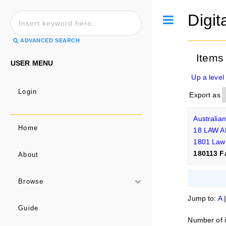
Digit
Toggle
ADVANCED SEARCH
Items
USER MENU
Up a level
Login
Export as
Australia
Home
18 LAW 
1801 Law
180113 F
About
Browse
Jump to:
A
Guide
Number of i