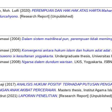
 Moh. Lutfi
(2020)
PEREMPUAN DAN HAK-HAK ATAS HARTA Mahar, Fun
Nurcahyono.
[Research Report] (Unpublished)
umawi
(2004)
Dalam sistem matrilineal pun, perempuan tidak memimp
umawi
(2005)
Konvergensi antara hukum islam dan hukum adat adat s
uwono ix kesultanan yogyakarta.
Undergraduate thesis, Universitas 
umawi
(2008)
Ngarsa dalem dundum warisan.
LKiS, Yogyakarta. ISB
aji
(2017)
ANALISIS HUKUM POSITIF TERHADAP PUTUSAN PENG
NGAN ANAK AKIBAT PERCERAIAN.
Masters thesis, Institut Agama Is
drut
(2021)
LAPORAN PENELITIAN.
[Research Report] (Unpublished