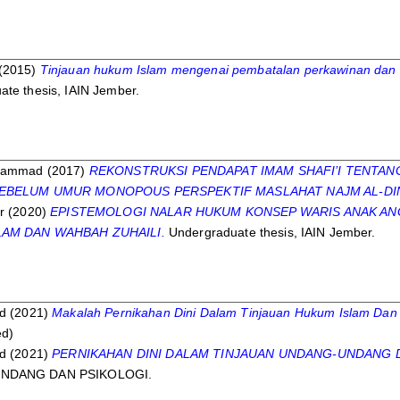
(2015)
Tinjauan hukum Islam mengenai pembatalan perkawinan dan i
te thesis, IAIN Jember.
ohammad
(2017)
REKONSTRUKSI PENDAPAT IMAM SHAFI’I TENTAN
SEBELUM UMUR MONOPOUS PERSPEKTIF MASLAHAT NAJM AL-DIN
r
(2020)
EPISTEMOLOGI NALAR HUKUM KONSEP WARIS ANAK ANG
AM DAN WAHBAH ZUHAILI.
Undergraduate thesis, IAIN Jember.
ad
(2021)
Makalah Pernikahan Dini Dalam Tinjauan Hukum Islam Dan P
ed)
ad
(2021)
PERNIKAHAN DINI DALAM TINJAUAN UNDANG-UNDANG D
NDANG DAN PSIKOLOGI.