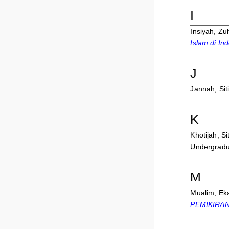
I
Insiyah, Zul
Islam di In
J
Jannah, Sit
K
Khotijah, Sit
Undergradua
M
Mualim, Ek
PEMIKIRAN