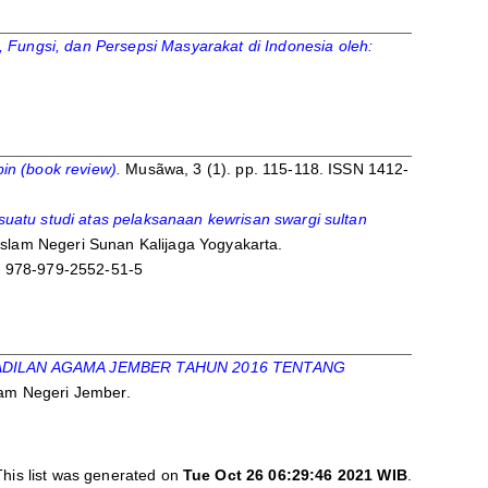
gsi, dan Persepsi Masyarakat di Indonesia oleh:
in (book review).
Musãwa, 3 (1). pp. 115-118. ISSN 1412-
uatu studi atas pelaksanaan kewrisan swargi sultan
Islam Negeri Sunan Kalijaga Yogyakarta.
N 978-979-2552-51-5
ADILAN AGAMA JEMBER TAHUN 2016 TENTANG
lam Negeri Jember.
)
This list was generated on
Tue Oct 26 06:29:46 2021 WIB
.