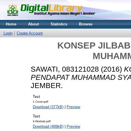
Home
About
Statistics
Browse
Login
Create Account
KONSEP JILBA
MUHAMM
SAWATI, 083121028
(2016)
K
PENDAPAT MUHAMMAD SY
JEMBER.
Text
1 Cover.pdf
Download (377kB)
|
Preview
Text
4 Abstrak.pdf
Download (489kB)
|
Preview