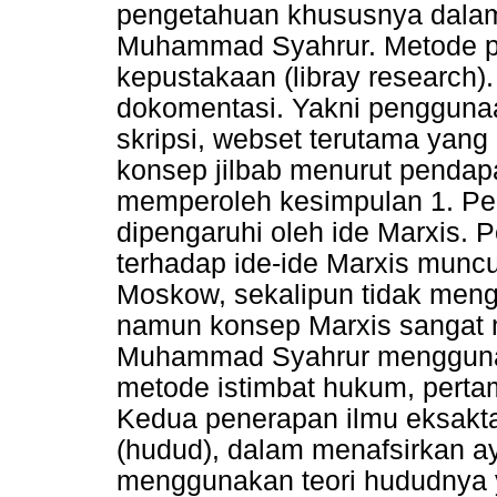
pengetahuan khususnya dalam
Muhammad Syahrur. Metode pene
kepustakaan (libray research
dokomentasi. Yakni pengguna
skripsi, webset terutama yang
konsep jilbab menurut pendap
memperoleh kesimpulan 1. P
dipengaruhi oleh ide Marxis.
terhadap ide-ide Marxis muncul
Moskow, sekalipun tidak meng
namun konsep Marxis sangat m
Muhammad Syahrur mengguna
metode istimbat hukum, pertama
Kedua penerapan ilmu eksakta 
(hudud), dalam menafsirkan a
menggunakan teori hududnya y