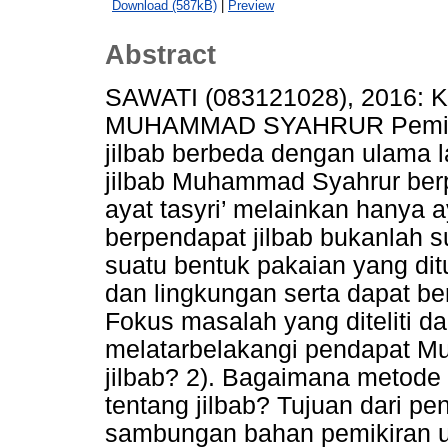
Download (587kB)
|
Preview
Abstract
SAWATI (083121028), 2016
MUHAMMAD SYAHRUR Pemikir
jilbab berbeda dengan ulama l
jilbab Muhammad Syahrur ber
ayat tasyri’ melainkan hanya 
berpendapat jilbab bukanlah s
suatu bentuk pakaian yang di
dan lingkungan serta dapat b
Fokus masalah yang diteliti da
melatarbelakangi pendapat M
jilbab? 2). Bagaimana metod
tentang jilbab? Tujuan dari pen
sambungan bahan pemikiran 