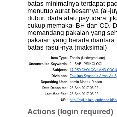
batas minimalnya terdapat pad
menutup aurat besarnya (al-juyu
dubur, dada atau payudara, jika
cukup memakai BH dan CD. 
memandang pakaian yang seha
pakaian yang berada diantara 
batas rasul-nya (maksimal)
Item Type:
Thesis (Undergraduate)
Uncontrolled Keywords:
JILBAB, PSIKOLOGI
Subjects:
17 PSYCHOLOGY AND COGNITIV
Divisions:
Fakultas Syariah > Ahwal As-
Depositing User:
admin Masrur Rizqon
Date Deposited:
28 Sep 2017 03:22
Last Modified:
28 Sep 2017 03:22
URI:
http://digilib.iain-jember.ac.id/i
Actions (login required)