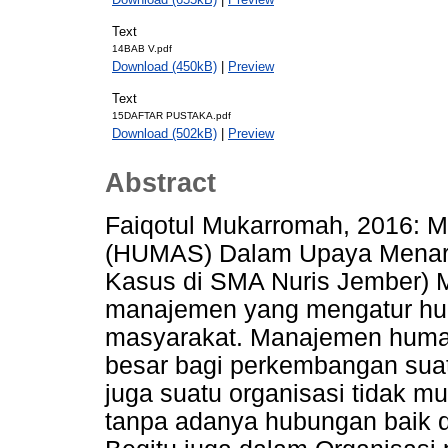
Text
14BAB V.pdf
Download (450kB)
|
Preview
Text
15DAFTAR PUSTAKA.pdf
Download (502kB)
|
Preview
Abstract
Faiqotul Mukarromah, 2016:
(HUMAS) Dalam Upaya Menarik
Kasus di SMA Nuris Jember)
manajemen yang mengatur hub
masyarakat. Manajemen huma
besar bagi perkembangan sua
juga suatu organisasi tidak 
tanpa adanya hubungan baik d