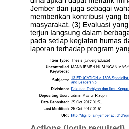
diharapkan dapat menarik min
Jember dan juga sebagai wah
memberikan kontribusi yang b
masyarakat. (3) Evaluasi yang 
terjun langsung dalam berba
pada setiap kegiatan humas d
laporan terhadap program yan
Item Type:
Thesis (Undergraduate)
Uncontrolled
MANAJEMEN HUBUNGAN MASY
Keywords:
13 EDUCATION > 1303 Specialist 
Subjects:
and Leadership
Divisions:
Fakultas Tarbiyah dan Ilmu Kegu
Depositing User:
admin Masrur Rizqon
Date Deposited:
25 Oct 2017 01:51
Last Modified:
25 Oct 2017 01:51
URI:
http://digilib.iain-jember.ac.id/id/ep
Actions (login required)