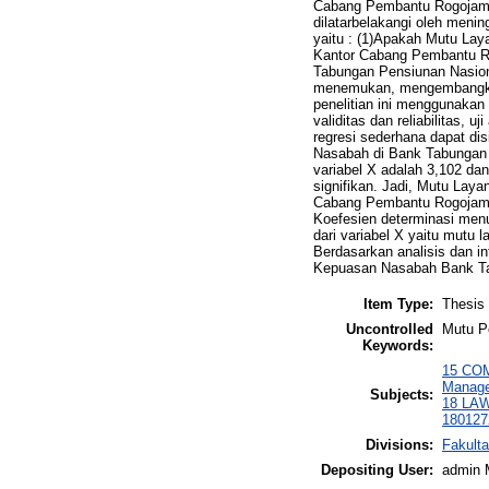
Cabang Pembantu Rogojampi
dilatarbelakangi oleh meni
yaitu : (1)Apakah Mutu La
Kantor Cabang Pembantu R
Tabungan Pensiunan Nasion
menemukan, mengembangkan,
penelitian ini menggunakan
validitas dan reliabilitas, u
regresi sederhana dapat di
Nasabah di Bank Tabungan 
variabel X adalah 3,102 dan
signifikan. Jadi, Mutu Lay
Cabang Pembantu Rogojampi 
Koefesien determinasi menu
dari variabel X yaitu mutu 
Berdasarkan analisis dan i
Kepuasan Nasabah Bank Ta
Item Type:
Thesis 
Uncontrolled
Mutu P
Keywords:
15 CO
Managem
Subjects:
18 LAW
180127
Divisions:
Fakult
Depositing User:
admin 