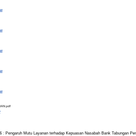
ew
ew
ew
ew
ew
AN.pdf
w
6 : Pengaruh Mutu Layanan terhadap Kepuasan Nasabah Bank Tabungan Pen