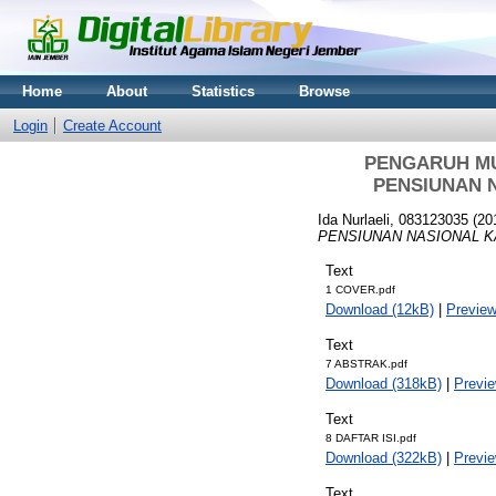
Home
About
Statistics
Browse
Login
Create Account
PENGARUH MU
PENSIUNAN 
Ida Nurlaeli, 083123035
(20
PENSIUNAN NASIONAL 
Text
1 COVER.pdf
Download (12kB)
|
Previe
Text
7 ABSTRAK.pdf
Download (318kB)
|
Previ
Text
8 DAFTAR ISI.pdf
Download (322kB)
|
Previ
Text