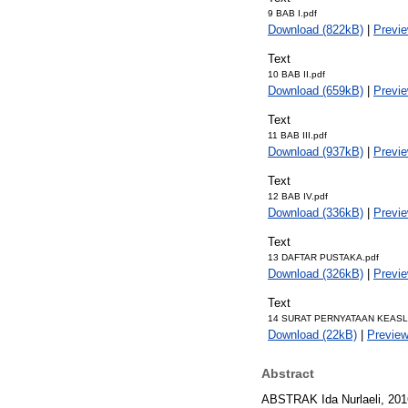
9 BAB I.pdf
Download (822kB)
|
Previ
Text
10 BAB II.pdf
Download (659kB)
|
Previ
Text
11 BAB III.pdf
Download (937kB)
|
Previ
Text
12 BAB IV.pdf
Download (336kB)
|
Previ
Text
13 DAFTAR PUSTAKA.pdf
Download (326kB)
|
Previ
Text
14 SURAT PERNYATAAN KEASLI
Download (22kB)
|
Previe
Abstract
ABSTRAK Ida Nurlaeli, 201