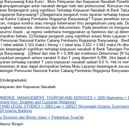
 Banyuwangi Kata Kunci : Mutu Pelayanan dan Kepuasan Nasabah Penelitian
ngkatnyapersaingan antar nasabah dengan baik dan professional. Rumusan masa
yanan Berpengaruh yang signifikan Terhadap Kepuasan Nasabah di Bank Tab
ogojampi Banyuwangi? (2)bagaimana pengaruh mutu layanan terhadap kepua
al Kantor Cabang Pembantu Rogojampi Banyuwangi? Tujuan penelitian seca
 maupun koreksi atau menguji kebernaran ilmu pengetahuan yang ada. Data
 angket, wawancara, observasi dan dokumentasi. Pada penelitian ini mengunak
ji asumsi klasik , uji regresi sederhana menggunakan uji hipotesis dan uji deter
simpulkan bahwa, (1)Terdapat pengaruh yang signifikan antara Mutu Layanan
Pensiunan Nasional Kantor Cabang Pembantu Rogojampi Banyuwangi . Berdas
 t tabel adalah 1,161 maka t hitung > t tabel atau 3,102 > 1,661 maka Ho dito
anan berpengaruh signifikan terhadap kepuasan nasabah di Bank Tabungan Pe
Banyuwangi . (2)Hasil dari nilai R = 0,309 dan koefesien Determinasi (R Sq
njukkan pengaruh antara variabel X dan Y yang diperoleh 0,096. Jika dapat 
layanan terhadap variabel Y yaitu kepuasan nasabah adalah 9,6 %. Hal ini me
nterpretasi di atas dapat disimpulkan bahwa Mutu Layanan berpengaruh secara
bungan Pensiunan Nasional Kantor Cabang Pembantu Rogojampi Banyuwan
(Undergraduate)
elayanan dan Kepuasan Nasabah
MMERCE, MANAGEMENT, TOURISM AND SERVICES > 1505 Marketing > 15
ent (incl. Strategy and Customer Relations)
 AND LEGAL STUDIES > 1801 Law > 180127 Mu'amalah (Islamic Commercial
24 Islamic Banking
as Ekonomi dan Bisnis Islam > Perbankan Syari'ah
Masrur Rizqon