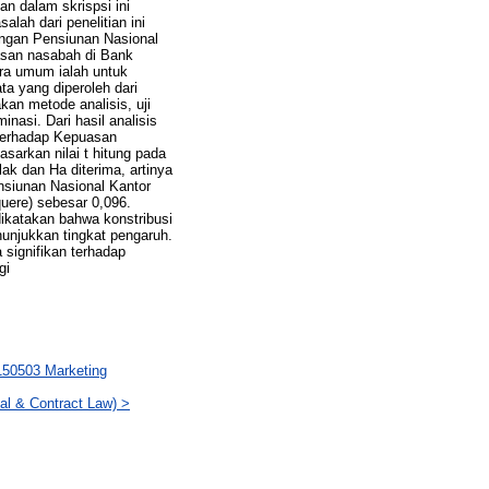
 dalam skrispsi ini
lah dari penelitian ini
ungan Pensiunan Nasional
san nasabah di Bank
ra umum ialah untuk
 yang diperoleh dari
an metode analisis, uji
minasi. Dari hasil analisis
 terhadap Kepuasan
arkan nilai t hitung pada
lak dan Ha diterima, artinya
nsiunan Nasional Kantor
uere) sebesar 0,096.
dikatakan bahwa konstribusi
nunjukkan tingkat pengaruh.
 signifikan terhadap
gi
0503 Marketing
 & Contract Law) >