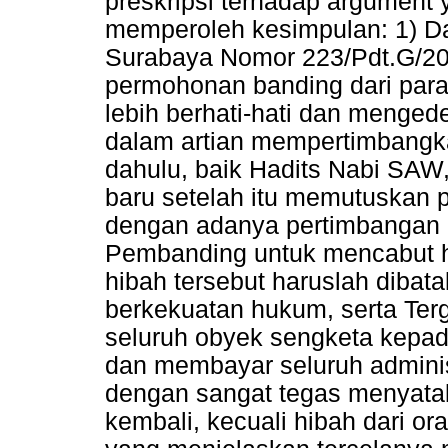
preskripsi terhadap argument y
memperoleh kesimpulan: 1) D
Surabaya Nomor 223/Pdt.G/2
permohonan banding dari para
lebih berhati-hati dan menged
dalam artian mempertimbangk
dahulu, baik Hadits Nabi SAW,
baru setelah itu memutuskan 
dengan adanya pertimbangan a
Pembanding untuk mencabut h
hibah tersebut haruslah dibata
berkekuatan hukum, serta Ter
seluruh obyek sengketa kepa
dan membayar seluruh adminis
dengan sangat tegas menyatak
kembali, kecuali hibah dari o