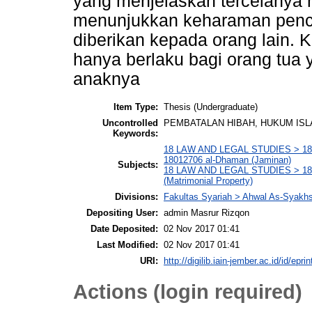
yang menjelaskan tercelanya 
menunjukkan keharaman penca
diberikan kepada orang lain. 
hanya berlaku bagi orang tu
anaknya
Item Type:
Thesis (Undergraduate)
Uncontrolled
PEMBATALAN HIBAH, HUKUM IS
Keywords:
18 LAW AND LEGAL STUDIES > 1801 
18012706 al-Dhaman (Jaminan)
Subjects:
18 LAW AND LEGAL STUDIES > 1801
(Matrimonial Property)
Divisions:
Fakultas Syariah > Ahwal As-Syakh
Depositing User:
admin Masrur Rizqon
Date Deposited:
02 Nov 2017 01:41
Last Modified:
02 Nov 2017 01:41
URI:
http://digilib.iain-jember.ac.id/id/epri
Actions (login required)