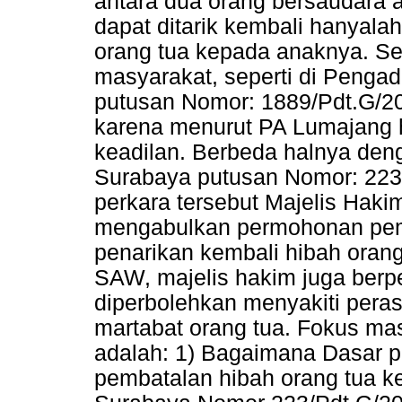
antara dua orang bersaudara a
dapat ditarik kembali hanyalah
orang tua kepada anaknya. Se
masyarakat, seperti di Penga
putusan Nomor: 1889/Pdt.G/20
karena menurut PA Lumajang h
keadilan. Berbeda halnya den
Surabaya putusan Nomor: 223
perkara tersebut Majelis Haki
mengabulkan permohonan pem
penarikan kembali hibah orang
SAW, majelis hakim juga ber
diperbolehkan menyakiti pera
martabat orang tua. Fokus masa
adalah: 1) Bagaimana Dasar 
pembatalan hibah orang tua 