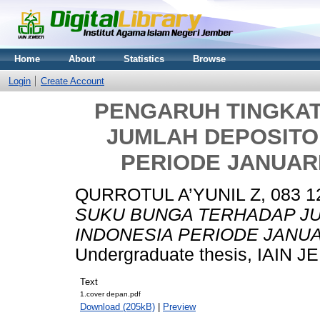
Home
About
Statistics
Browse
Login
Create Account
PENGARUH TINGKA
JUMLAH DEPOSITO
PERIODE JANUARI
QURROTUL A’YUNIL Z, 083 1
SUKU BUNGA TERHADAP J
INDONESIA PERIODE JANUAR
Undergraduate thesis, IAIN 
Text
1.cover depan.pdf
Download (205kB)
|
Preview