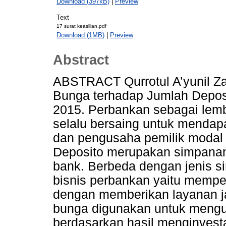
Download (397kB)
|
Preview
Text
17 surat keasllian.pdf
Download (1MB)
|
Preview
Abstract
ABSTRACT Qurrotul A’yunil Z
Bunga terhadap Jumlah Depos
2015. Perbankan sebagai lem
selalu bersaing untuk mendap
dan pengusaha pemilik modal
Deposito merupakan simpanan 
bank. Berbeda dengan jenis 
bisnis perbankan yaitu mempe
dengan memberikan layanan j
bunga digunakan untuk menguk
berdasarkan hasil menginves