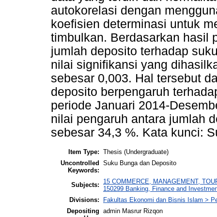
autokorelasi dengan mengguna
koefisien determinasi untuk m
timbulkan. Berdasarkan hasil pe
jumlah deposito terhadap su
nilai signifikansi yang dihasilka
sebesar 0,003. Hal tersebut d
deposito berpengaruh terhad
periode Januari 2014-Desember
nilai pengaruh antara jumlah 
sebesar 34,3 %. Kata kunci: 
Item Type:
Thesis (Undergraduate)
Uncontrolled
Suku Bunga dan Deposito
Keywords:
15 COMMERCE, MANAGEMENT, TOURISM
Subjects:
150299 Banking, Finance and Investment
Divisions:
Fakultas Ekonomi dan Bisnis Islam > P
Depositing
admin Masrur Rizqon