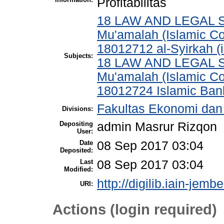
Profitabilitas
18 LAW AND LEGAL S
Mu'amalah (Islamic C
18012712 al-Syirkah (
Subjects:
18 LAW AND LEGAL S
Mu'amalah (Islamic C
18012724 Islamic Ban
Fakultas Ekonomi dan 
Divisions:
Depositing
admin Masrur Rizqon
User:
Date
08 Sep 2017 03:04
Deposited:
Last
08 Sep 2017 03:04
Modified:
http://digilib.iain-jembe
URI:
Actions (login required)