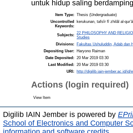
untuk hidup saling berdampin
Item Type:
Thesis (Undergraduate)
Uncontrolled
kerukunan, tafsîr fî zhilâl al-qur’â
Keywords:
22 PHILOSOPHY AND RELIGIOUS 
Subjects:
Studies
Divisions:
Fakultas Ushuluddin, Adab dan 
Depositing User:
Haryono Raiman
Date Deposited:
20 Mar 2019 03:30
Last Modified:
20 Mar 2019 03:30
URI:
http://digilib.iain-jember.ac.id/id/
Actions (login required)
View Item
Digilib IAIN Jember is powered by
EPri
School of Electronics and Computer S
information and software credits
.