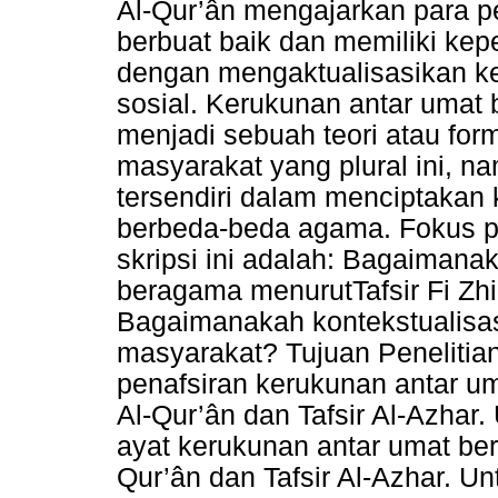
Al-Qur’ân mengajarkan para p
berbuat baik dan memiliki ke
dengan mengaktualisasikan k
sosial. Kerukunan antar umat
menjadi sebuah teori atau form
masyarakat yang plural ini, n
tersendiri dalam menciptakan
berbeda-beda agama. Fokus pe
skripsi ini adalah: Bagaimana
beragama menurutTafsir Fi Zhil
Bagaimanakah kontekstualisas
masyarakat? Tujuan Penelitia
penafsiran kerukunan antar um
Al-Qur’ân dan Tafsir Al-Azhar
ayat kerukunan antar umat bera
Qur’ân dan Tafsir Al-Azhar. U