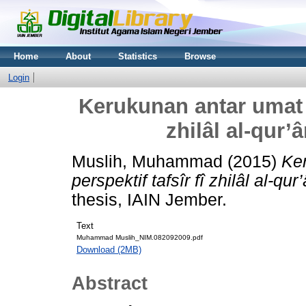
Home
About
Statistics
Browse
Login
Kerukunan antar umat b
zhilâl al-qur’
Muslih, Muhammad
(2015)
Ke
perspektif tafsîr fî zhilâl al-qur
thesis, IAIN Jember.
Text
Muhammad Muslih_NIM.082092009.pdf
Download (2MB)
Abstract