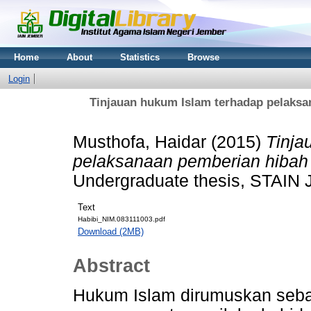
Home
About
Statistics
Browse
Login
Tinjauan hukum Islam terhadap pelaksa
Musthofa, Haidar
(2015)
Tinja
pelaksanaan pemberian hibah
Undergraduate thesis, STAIN 
Text
Habibi_NIM.083111003.pdf
Download (2MB)
Abstract
Hukum Islam dirumuskan seb