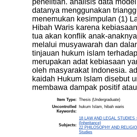
penelitian. analisis data mode
datanya menggunakan trianggu
menemukan kesimpulan (1) La
Hibah Waris karena kebiasaan
tua akan konflik anak-anaknya
melalui musyawarah dan dala
tinjauan hukum islam terhadap
merupakan adat kebiasaan yan
oleh masyarakat Indonesia. ada
kaidah Hukum Islam disebut ur
membawa dampak positif atau
Item Type:
Thesis (Undergraduate)
Uncontrolled
hukum Islam, hibah waris
Keywords:
18 LAW AND LEGAL STUDIES > 1
(Inheritance)
Subjects:
22 PHILOSOPHY AND RELIGIOUS 
Studies