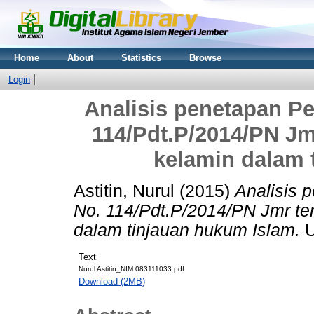
Home
About
Statistics
Browse
Login
Analisis penetapan P
114/Pdt.P/2014/PN Jm
kelamin dalam 
Astitin, Nurul
(2015)
Analisis 
No. 114/Pdt.P/2014/PN Jmr te
dalam tinjauan hukum Islam.
U
Text
Nurul Astitin_NIM.083111033.pdf
Download (2MB)