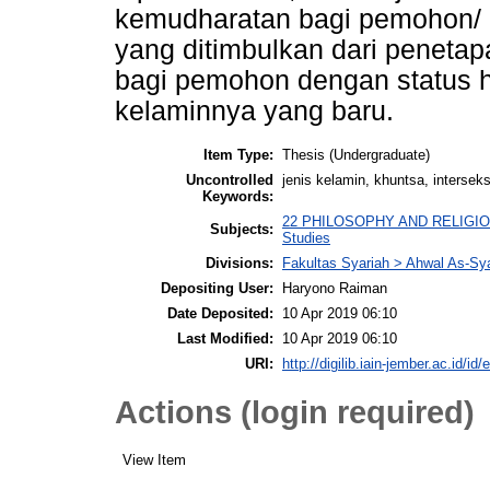
kemudharatan bagi pemohon/ p
yang ditimbulkan dari peneta
bagi pemohon dengan status 
kelaminnya yang baru.
Item Type:
Thesis (Undergraduate)
Uncontrolled
jenis kelamin, khuntsa, intersek
Keywords:
22 PHILOSOPHY AND RELIGIOUS 
Subjects:
Studies
Divisions:
Fakultas Syariah > Ahwal As-Sy
Depositing User:
Haryono Raiman
Date Deposited:
10 Apr 2019 06:10
Last Modified:
10 Apr 2019 06:10
URI:
http://digilib.iain-jember.ac.id/id/
Actions (login required)
View Item