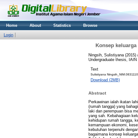
Home
About
Statistics
Browse
Login
Konsep keluarga 
Ningsih, Sulistiyana
(2015)
Undergraduate thesis, IAIN
Text
Sulistiyana Ningsih_NIM.083111
Download (2MB)
Abstract
Perkawinan ialah ikatan lah
(rumah tangga) yang bahagia
laki dan perempuan bisa me
yang sah. Kebahagiaan kelu
kehidupan rumah tangga, keb
kemampuan ekonomi, kesehat
kebutuhan terpenuhi dengan
bagaimana konsep keluarga