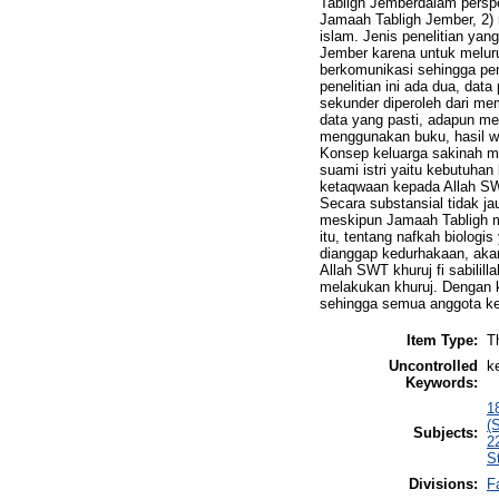
Tabligh Jemberdalam perspe
Jamaah Tabligh Jember, 2)
islam. Jenis penelitian yan
Jember karena untuk meluru
berkomunikasi sehingga penel
penelitian ini ada dua, dat
sekunder diperoleh dari me
data yang pasti, adapun men
menggunakan buku, hasil wa
Konsep keluarga sakinah me
suami istri yaitu kebutuhan 
ketaqwaan kepada Allah SW
Secara substansial tidak j
meskipun Jamaah Tabligh m
itu, tentang nafkah biolog
dianggap kedurhakaan, akan
Allah SWT khuruj fi sabili
melakukan khuruj. Dengan 
sehingga semua anggota kel
Item Type:
T
Uncontrolled
k
Keywords:
1
(
Subjects:
2
S
Divisions:
F