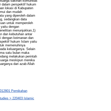
eluarga sakinah komunitas
r dalam perspektif hukum
uan lokasi di Kabupaten
temui dan mudah
data yang diperoleh dalam
ung, sedangkan data
ujuan untuk memperoleh
f yaitu dengan
enelitian menunjukkan,1)
an dan kebutuhan antar
iasi dengan keimanan dan
pektif hukum Islam yaitu
untuk memenuhinya
ada keluarganya. Selain
lama satu bulan maka
sedang melakukan perintah
eluarga meskipun mereka
rganya dari azab Allah
012801 Pernikahan
dies > 220403 Islamic