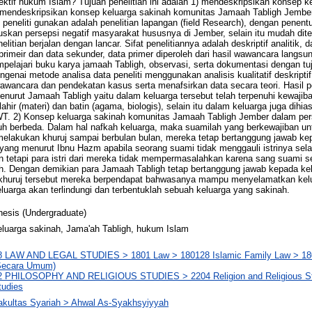
ktif hukum Islam? Tujuan penelitian ini adalah 1) mendeskripsikan konsep k
 mendeskripsikan konsep keluarga sakinah komunitas Jamaah Tabligh Jembe
g peneliti gunakan adalah penelitian lapangan (field Research), dengan penent
skan persepsi negatif masyarakat hususnya di Jember, selain itu mudah di
itian berjalan dengan lancar. Sifat penelitiannya adalah deskriptif analitik, 
a primeir dan data sekunder, data primer diperoleh dari hasil wawancara langs
mpelajari buku karya jamaah Tabligh, observasi, serta dokumentasi dengan t
genai metode analisa data peneliti menggunakan analisis kualitatif deskripti
wancara dan pendekatan kasus serta menafsirkan data secara teori. Hasil p
nurut Jamaah Tabligh yaitu dalam keluarga tersebut telah terpenuhi kewajib
lahir (materi) dan batin (agama, biologis), selain itu dalam keluarga juga dih
T. 2) Konsep keluarga sakinah komunitas Jamaah Tabligh Jember dalam pers
auh berbeda. Dalam hal nafkah keluarga, maka suamilah yang berkewajiban 
elakukan khuruj sampai berbulan bulan, mereka tetap bertanggung jawab kep
is yang menurut Ibnu Hazm apabila seorang suami tidak menggauli istrinya se
 tetapi para istri dari mereka tidak mempermasalahkan karena sang suami 
llah. Dengan demikian para Jamaah Tabligh tetap bertanggung jawab kepada k
khuruj tersebut mereka berpendapat bahwasanya mampu menyelamatkan kelua
uarga akan terlindungi dan terbentuklah sebuah keluarga yang sakinah.
hesis (Undergraduate)
eluarga sakinah, Jama'ah Tabligh, hukum Islam
8 LAW AND LEGAL STUDIES > 1801 Law > 180128 Islamic Family Law > 18
Secara Umum)
2 PHILOSOPHY AND RELIGIOUS STUDIES > 2204 Religion and Religious Stu
tudies
akultas Syariah > Ahwal As-Syakhsyiyyah