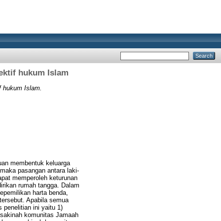
ektif hukum Islam
f hukum Islam.
tujuan membentuk keluarga
 maka pasangan antara laki-
dapat memperoleh keturunan
dirikan rumah tangga. Dalam
kepemilikan harta benda,
tersebut. Apabila semua
nelitian ini yaitu 1)
 sakinah komunitas Jamaah