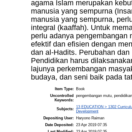
agama Islam merupakan kebut
manusia yang sempurna (Insan
manusia yang sempurna, perl
integral (kaaffah). Untuk mem
perlu adanya pengembangan m
efektif dan efisien dengan men
dan al-Hadits. Perubahan da
Pendidikan harus dilaksanaka
lajunya perkembangan masyaka
budaya, dan seni baik pada ta
Item Type:
Book
Uncontrolled
pengembangan mutu, pendidikan
Keywords:
13 EDUCATION > 1302 Curriculu
Subjects:
Development
Depositing User:
Haryono Raiman
Date Deposited:
23 Apr 2019 07:35
Last Modified:
23 Apr 2019 07:35