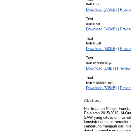
BAB I.pdf
Download (775kB)
|
Previ
Text
BAB II.pdf
Download (643kB)
|
Previ
Text
BAB III.pdf
Download (560kB)
|
Previ
Text
BAB IV NUNGKI.pdf
Download (1MB)
|
Preview
Text
BAB V NUNGKI.pdf
Download (508kB)
|
Previ
Abstract
Nur Imamah Nungki Farista 
Pelajaran 2015/2016. Al-Q
SAW yang ditulis di mushaf
konsistensi untuk semakin
cenderung menjauh dari nil
dapat mempelajari, membaca