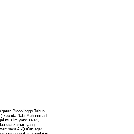
nigaran Probolinggo Tahun
ukan) kepada Nabi Muhammad
ai muslim yang sejati,
 kondisi zaman yang
 membaca Al-Qur’an agar
perlu mengenal, mempelajari