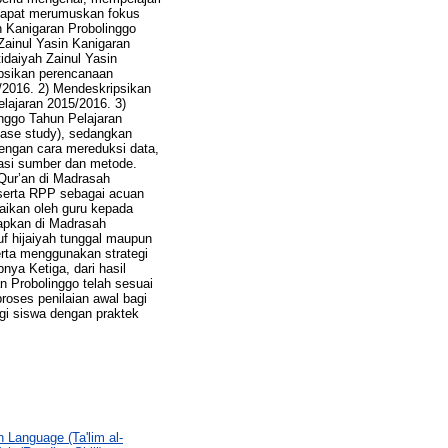
i dapat merumuskan fokus
n Kanigaran Probolinggo
Zainul Yasin Kanigaran
idaiyah Zainul Yasin
ipsikan perencanaan
5/2016. 2) Mendeskripsikan
lajaran 2015/2016. 3)
inggo Tahun Pelajaran
(case study), sedangkan
dengan cara mereduksi data,
asi sumber dan metode.
-Qur’an di Madrasah
 serta RPP sebagai acuan
paikan oleh guru kepada
rapkan di Madrasah
uf hijaiyah tunggal maupun
erta menggunakan strategi
ya Ketiga, dari hasil
n Probolinggo telah sesuai
roses penilaian awal bagi
gi siswa dengan praktek
Language (Ta'lim al-