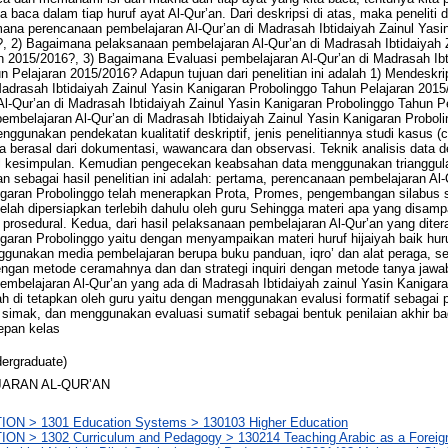
da baca dalam tiap huruf ayat Al-Qur’an. Dari deskripsi di atas, maka penelit
imana perencanaan pembelajaran Al-Qur’an di Madrasah Ibtidaiyah Zainul Yasi
, 2) Bagaimana pelaksanaan pembelajaran Al-Qur’an di Madrasah Ibtidaiyah 
n 2015/2016?, 3) Bagaimana Evaluasi pembelajaran Al-Qur’an di Madrasah Ibt
n Pelajaran 2015/2016? Adapun tujuan dari penelitian ini adalah 1) Mendeskr
Madrasah Ibtidaiyah Zainul Yasin Kanigaran Probolinggo Tahun Pelajaran 201
l-Qur’an di Madrasah Ibtidaiyah Zainul Yasin Kanigaran Probolinggo Tahun Pe
embelajaran Al-Qur’an di Madrasah Ibtidaiyah Zainul Yasin Kanigaran Probol
enggunakan pendekatan kualitatif deskriptif, jenis penelitiannya studi kasus 
a berasal dari dokumentasi, wawancara dan observasi. Teknik analisis data 
l kesimpulan. Kemudian pengecekan keabsahan data menggunakan trianggul
 sebagai hasil penelitian ini adalah: pertama, perencanaan pembelajaran Al
nigaran Probolinggo telah menerapkan Prota, Promes, pengembangan silabus
elah dipersiapkan terlebih dahulu oleh guru Sehingga materi apa yang disam
 prosedural. Kedua, dari hasil pelaksanaan pembelajaran Al-Qur’an yang dite
igaran Probolinggo yaitu dengan menyampaikan materi huruf hijaiyah baik hur
gunakan media pembelajaran berupa buku panduan, iqro’ dan alat peraga, s
engan metode ceramahnya dan dan strategi inquiri dengan metode tanya jawabn
embelajaran Al-Qur’an yang ada di Madrasah Ibtidaiyah zainul Yasin Kanigara
h di tetapkan oleh guru yaitu dengan menggunakan evalusi formatif sebagai p
 simak, dan menggunakan evaluasi sumatif sebagai bentuk penilaian akhir ba
epan kelas
ergraduate)
ARAN AL-QUR’AN
ON > 1301 Education Systems > 130103 Higher Education
ON > 1302 Curriculum and Pedagogy > 130214 Teaching Arabic as a Foreign 