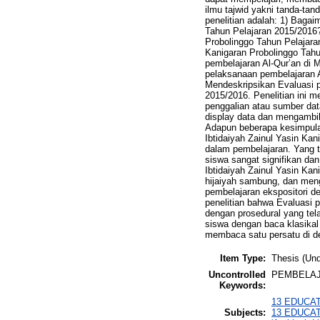
ilmu tajwid yakni tanda-tan
penelitian adalah: 1) Baga
Tahun Pelajaran 2015/2016?
Probolinggo Tahun Pelajara
Kanigaran Probolinggo Tahu
pembelajaran Al-Qur’an di 
pelaksanaan pembelajaran A
Mendeskripsikan Evaluasi p
2015/2016. Penelitian ini m
penggalian atau sumber dat
display data dan mengambi
Adapun beberapa kesimpulan
Ibtidaiyah Zainul Yasin Ka
dalam pembelajaran. Yang t
siswa sangat signifikan dan
Ibtidaiyah Zainul Yasin Kan
hijaiyah sambung, dan meng
pembelajaran ekspositori d
penelitian bahwa Evaluasi p
dengan prosedural yang tela
siswa dengan baca klasikal
membaca satu persatu di d
Item Type:
Thesis (Und
Uncontrolled
PEMBELAJ
Keywords:
13 EDUCATI
Subjects:
13 EDUCATI