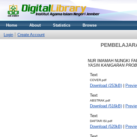
Home
About
Statistics
Browse
Login
Create Account
PEMBELAJARA
NUR IMAMAH NUNGKI FARI
YASIN KANIGARAN PROB
Text
COVER.pdf
Download (253kB)
|
Previ
Text
ABSTRAK.pdf
Download (516kB)
|
Previ
Text
DAFTAR ISI.pdf
Download (520kB)
|
Previ
Text