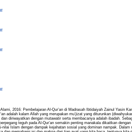
ew
ew
ew
ew
Alami, 2016: Pembelajaran Al-Qur’an di Madrasah Ibtidaiyah Zainul Yasin Ka
ur’an adalah kalam Allah yang merupakan mu’jizat yang diturunkan (diwahy
 dan diriwayatkan dengan mutawatir serta membacanya adalah ibadah. Sebag
 berpegang teguh pada Al-Qur’an semakin penting manakala dikaitkan dengan
ai-nilai Islam dengan dampak kejahatan sosial yang dominan nampak. Dalam
 dan memahami isi dan makna dari tiap ayat yang kita baca, tentunya kita 