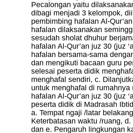
Pecalongan yaitu dilaksanakan
dibagi menjadi 3 kelompok, di
pembimbing hafalan Al-Qur’an 
hafalan dilaksanakan seminggu
sesudah sholat dhuhur berja
hafalan Al-Qur’an juz 30 (juz 
hafalan bersama-sama dengan
dan mengikuti bacaan guru pe
selesai peserta didik menghaf
menghafal sendiri, c. Dilanju
untuk menghafal di rumahnya 
hafalan Al-Qur’an juz 30 (juz
peserta didik di Madrasah Ibti
a. Tempat ngaji /latar belakang
Keterbatasan waktu /ruang, d
dan e. Pengaruh lingkungan k