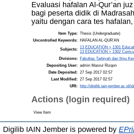
Evaluasi hafalan Al-Qur’an ju
bagi peserta didik di Madrasah
yaitu dengan cara tes hafalan, 
Item Type:
Thesis (Undergraduate)
Uncontrolled Keywords:
HAFALAN AL-QUR’AN
13 EDUCATION > 1301 Educati
Subjects:
13 EDUCATION > 1302 Curricu
Divisions:
Fakultas Tarbiyah dan Ilmu K
Depositing User:
admin Masrur Rizqon
Date Deposited:
27 Sep 2017 02:57
Last Modified:
27 Sep 2017 02:57
URI:
http://digilib.iain-jember.ac.id/i
Actions (login required)
View Item
Digilib IAIN Jember is powered by
EPri