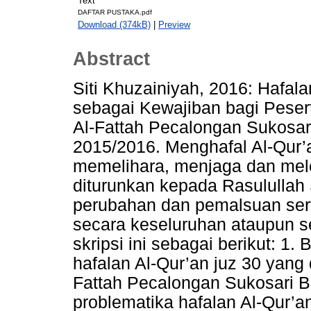
Text
DAFTAR PUSTAKA.pdf
Download (374kB)
|
Preview
Abstract
Siti Khuzainiyah, 2016: Hafal
sebagai Kewajiban bagi Pesert
Al-Fattah Pecalongan Sukosa
2015/2016. Menghafal Al-Qur’
memelihara, menjaga dan mele
diturunkan kepada Rasulullah S
perubahan dan pemalsuan sert
secara keseluruhan ataupun s
skripsi ini sebagai berikut: 
hafalan Al-Qur’an juz 30 yang 
Fattah Pecalongan Sukosari 
problematika hafalan Al-Qur’a