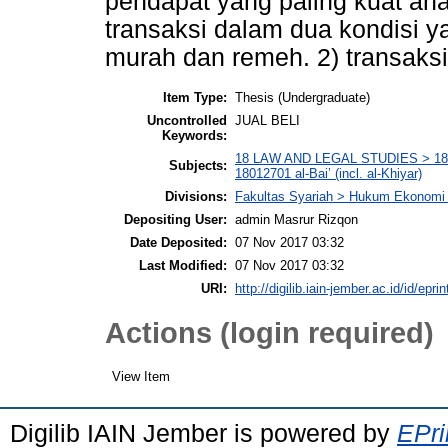
pendapat yang paling kuat an
transaksi dalam dua kondisi yai
murah dan remeh. 2) transaksi
Item Type:
Thesis (Undergraduate)
Uncontrolled
JUAL BELI
Keywords:
18 LAW AND LEGAL STUDIES > 1801 
Subjects:
18012701 al-Bai’ (incl. al-Khiyar)
Divisions:
Fakultas Syariah > Hukum Ekonomi
Depositing User:
admin Masrur Rizqon
Date Deposited:
07 Nov 2017 03:32
Last Modified:
07 Nov 2017 03:32
URI:
http://digilib.iain-jember.ac.id/id/epri
Actions (login required)
View Item
Digilib IAIN Jember is powered by
EPri