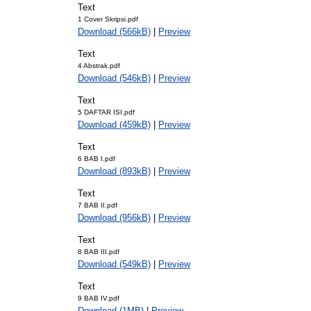
Text
1 Cover Skripsi.pdf
Download (566kB)
|
Preview
Text
4 Abstrak.pdf
Download (546kB)
|
Preview
Text
5 DAFTAR ISI.pdf
Download (459kB)
|
Preview
Text
6 BAB I.pdf
Download (893kB)
|
Preview
Text
7 BAB II.pdf
Download (956kB)
|
Preview
Text
8 BAB III.pdf
Download (549kB)
|
Preview
Text
9 BAB IV.pdf
Download (1MB)
|
Preview