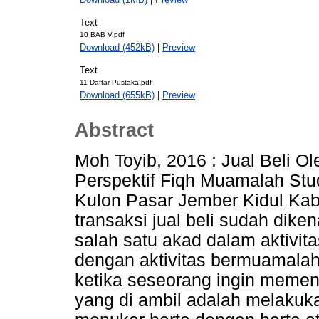
Text
10 BAB V.pdf
Download (452kB)
|
Preview
Text
11 Daftar Pustaka.pdf
Download (655kB)
|
Preview
Abstract
Moh Toyib, 2016 : Jual Beli 
Perspektif Fiqh Muamalah Stud
Kulon Pasar Jember Kidul Ka
transaksi jual beli sudah dike
salah satu akad dalam aktivit
dengan aktivitas bermuamalah.
ketika seseorang ingin meme
yang di ambil adalah melakuka