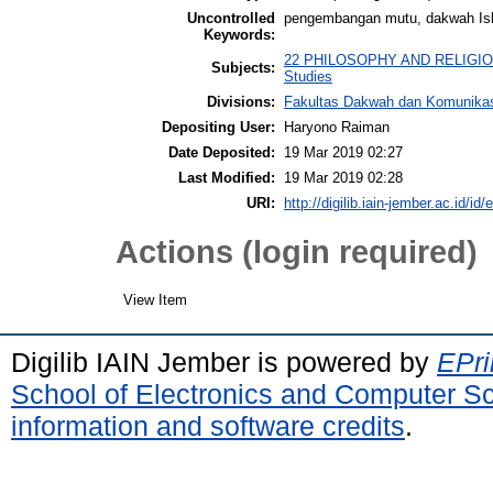
Uncontrolled
pengembangan mutu, dakwah Is
Keywords:
22 PHILOSOPHY AND RELIGIOUS 
Subjects:
Studies
Divisions:
Fakultas Dakwah dan Komunikas
Depositing User:
Haryono Raiman
Date Deposited:
19 Mar 2019 02:27
Last Modified:
19 Mar 2019 02:28
URI:
http://digilib.iain-jember.ac.id/id/
Actions (login required)
View Item
Digilib IAIN Jember is powered by
EPri
School of Electronics and Computer S
information and software credits
.