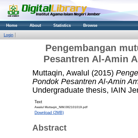
Home
About
Statistics
Browse
Login
Pengembangan mutu
Pesantren Al-Amin 
Muttaqin, Awalul
(2015)
Penge
Pondok Pesantren Al-Amin Am
Undergraduate thesis, IAIN Je
Text
Awalul Muttaqin_NIM.082101019.pdf
Download (2MB)
Abstract