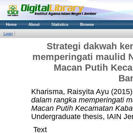
Home
About
Statistics
Browse
Login
Strategi dakwah ke
memperingati maulid 
Macan Putih Kec
Ba
Kharisma, Raisyita Ayu
(2015
dalam rangka memperingati 
Macan Putih Kecamatan Kaba
Undergraduate thesis, IAIN Je
Text