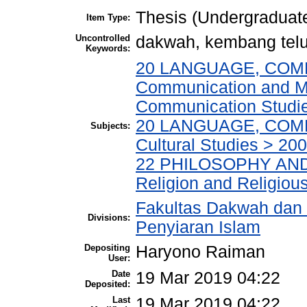
Thesis (Undergraduat
Item Type:
Uncontrolled
dakwah, kembang telu
Keywords:
20 LANGUAGE, COM
Communication and M
Communication Studi
20 LANGUAGE, COM
Subjects:
Cultural Studies > 20
22 PHILOSOPHY AND
Religion and Religiou
Fakultas Dakwah dan
Divisions:
Penyiaran Islam
Depositing
Haryono Raiman
User:
Date
19 Mar 2019 04:22
Deposited:
Last
19 Mar 2019 04:22