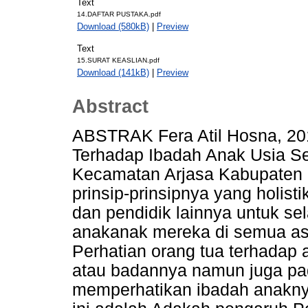
Text
14.DAFTAR PUSTAKA.pdf
Download (580kB)
|
Preview
Text
15.SURAT KEASLIAN.pdf
Download (141kB)
|
Preview
Abstract
ABSTRAK Fera Atil Hosna, 20
Terhadap Ibadah Anak Usia S
Kecamatan Arjasa Kabupaten 
prinsip-prinsipnya yang holis
dan pendidik lainnya untuk s
anakanak mereka di semua as
Perhatian orang tua terhadap 
atau badannya namun juga pad
memperhatikan ibadah anakny