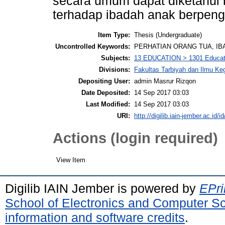
secara umum dapat diketahui 
terhadap ibadah anak berpeng
Item Type:
Thesis (Undergraduate)
Uncontrolled Keywords:
PERHATIAN ORANG TUA, IB
Subjects:
13 EDUCATION > 1301 Educati
Divisions:
Fakultas Tarbiyah dan Ilmu K
Depositing User:
admin Masrur Rizqon
Date Deposited:
14 Sep 2017 03:03
Last Modified:
14 Sep 2017 03:03
URI:
http://digilib.iain-jember.ac.id/i
Actions (login required)
View Item
Digilib IAIN Jember is powered by
EPri
School of Electronics and Computer S
information and software credits
.