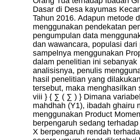
Orang Tua terhadap Ibadah G
Dasar di Desa kayumas Kecam
Tahun 2016. Adapun metode da
menggunakan pendekatan penel
pengumpulan data menggunaka
dan wawancara, populasi dari 
sampelnya menggunakan Prop
dalam penelitian ini sebanya
analisisnya, penulis menggun
hasil penelitian yang dilaku
tersebut, maka menghasilkan se
viii } { ∑ ( ∑ ) } Dimana variab
mahdhah (Y1), ibadah ghairu 
menggunakan Product Momen 
berpengaruh sedang terhadap 
X berpengaruh rendah terhada