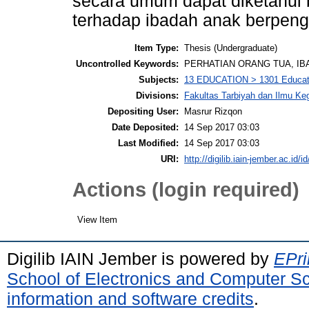
secara umum dapat diketahui 
terhadap ibadah anak berpeng
Item Type:
Thesis (Undergraduate)
Uncontrolled Keywords:
PERHATIAN ORANG TUA, IB
Subjects:
13 EDUCATION > 1301 Educati
Divisions:
Fakultas Tarbiyah dan Ilmu K
Depositing User:
Masrur Rizqon
Date Deposited:
14 Sep 2017 03:03
Last Modified:
14 Sep 2017 03:03
URI:
http://digilib.iain-jember.ac.id/i
Actions (login required)
View Item
Digilib IAIN Jember is powered by
EPri
School of Electronics and Computer S
information and software credits
.