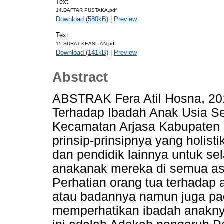
Text
14.DAFTAR PUSTAKA.pdf
Download (580kB)
|
Preview
Text
15.SURAT KEASLIAN.pdf
Download (141kB)
|
Preview
Abstract
ABSTRAK Fera Atil Hosna, 20
Terhadap Ibadah Anak Usia S
Kecamatan Arjasa Kabupaten 
prinsip-prinsipnya yang holis
dan pendidik lainnya untuk s
anakanak mereka di semua as
Perhatian orang tua terhadap 
atau badannya namun juga pad
memperhatikan ibadah anakny