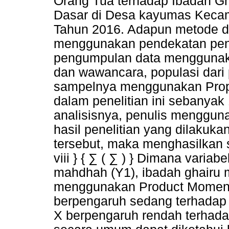
Orang Tua terhadap Ibadah G
Dasar di Desa kayumas Kecam
Tahun 2016. Adapun metode da
menggunakan pendekatan penel
pengumpulan data menggunaka
dan wawancara, populasi dari 
sampelnya menggunakan Prop
dalam penelitian ini sebanya
analisisnya, penulis menggun
hasil penelitian yang dilaku
tersebut, maka menghasilkan se
viii } { ∑ ( ∑ ) } Dimana variab
mahdhah (Y1), ibadah ghairu 
menggunakan Product Momen 
berpengaruh sedang terhadap 
X berpengaruh rendah terhada