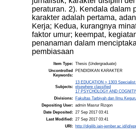
jurnalistik, karakter disiplin
peraturan. 2). Kendala dalam 
karakter adalah pertama, ada
Kerja; Kedua, kurangnya mina
faktor umur; keempat, kegiatan
penanaman dalam menciptakan
pembiasaan
Item Type:
Thesis (Undergraduate)
Uncontrolled
PENDIDIKAN KARAKTER
Keywords:
13 EDUCATION > 1303 Specialist S
Subjects:
elsewhere classified
17 PSYCHOLOGY AND COGNITIVE 
Divisions:
Fakultas Tarbiyah dan Ilmu Kegu
Depositing User:
admin Masrur Rizqon
Date Deposited:
27 Sep 2017 03:41
Last Modified:
27 Sep 2017 03:41
URI:
http://digilib.iain-jember.ac.id/id/ep