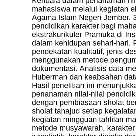
Kendala dalam penanaman nilai
mahasiswa melalui kegiatan eks
Agama Islam Negeri Jember. 3).
pendidikan karakter bagi maha
ekstrakurikuler Pramuka di In
dalam kehidupan sehari-hari. 
pendekatan kualitatif, jenis d
menggunakan metode pengump
dokumentasi. Analisis data m
Huberman dan keabsahan data
Hasil penelitian ini menunjuk
penanaman nilai-nilai pendidik
dengan pembiasaan sholat be
sholat tahajud setiap kegaiat
kegiatan mingguan tahlilan ma
metode musyawarah, karakter 