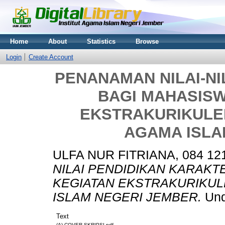
Home
About
Statistics
Browse
Login
Create Account
PENANAMAN NILAI-NI
BAGI MAHASISW
EKSTRAKURIKULER
AGAMA ISLA
ULFA NUR FITRIANA, 084 12
NILAI PENDIDIKAN KARAKT
KEGIATAN EKSTRAKURIKUL
ISLAM NEGERI JEMBER.
Und
Text
(A) COVER SKRIPSI.pdf