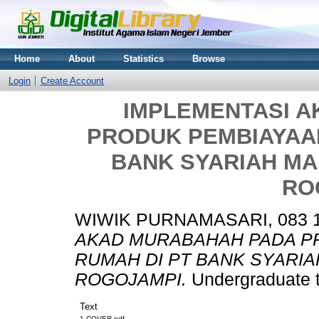
Home
About
Statistics
Browse
Login
Create Account
IMPLEMENTASI 
PRODUK PEMBIAYAAN
BANK SYARIAH MA
RO
WIWIK PURNAMASARI, 083 1
AKAD MURABAHAH PADA P
RUMAH DI PT BANK SYARI
ROGOJAMPI.
Undergraduate 
Text
1 COVER.pdf