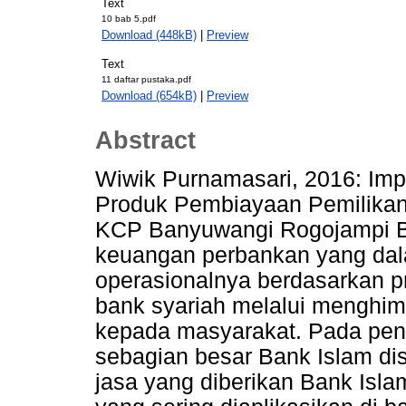
Text
10 bab 5.pdf
Download (448kB)
|
Preview
Text
11 daftar pustaka.pdf
Download (654kB)
|
Preview
Abstract
Wiwik Purnamasari, 2016: Im
Produk Pembiayaan Pemilikan
KCP Banyuwangi Rogojampi B
keuangan perbankan yang dal
operasionalnya berdasarkan pr
bank syariah melalui menghi
kepada masyarakat. Pada pen
sebagian besar Bank Islam di
jasa yang diberikan Bank Isl