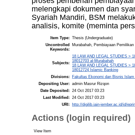
proses pemberian pembiayaan
melengkapi dokumen dan syara
Syariah Mandiri, BSM melaku
analisis, komite (meminta per
Item Type:
Thesis (Undergraduate)
Uncontrolled
Murabahah, Pembiayaan Pemilika
Keywords:
18 LAW AND LEGAL STUDIES > 1801
18012703 al-Murabahah
Subjects:
18 LAW AND LEGAL STUDIES > 1801
18012724 Islamic Banking
Divisions:
Fakultas Ekonomi dan Bisnis Islam
Depositing User:
admin Masrur Rizqon
Date Deposited:
24 Oct 2017 03:23
Last Modified:
24 Oct 2017 03:23
URI:
http://digilib.iain-jember.ac.id/id/epri
Actions (login required)
View Item