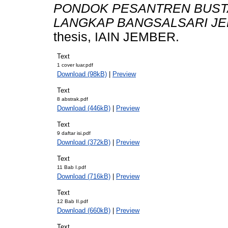
PONDOK PESANTREN BUST
LANGKAP BANGSALSARI JE
thesis, IAIN JEMBER.
Text
1 cover luar.pdf
Download (98kB)
|
Preview
Text
8 abstrak.pdf
Download (446kB)
|
Preview
Text
9 daftar isi.pdf
Download (372kB)
|
Preview
Text
11 Bab I.pdf
Download (716kB)
|
Preview
Text
12 Bab II.pdf
Download (660kB)
|
Preview
Text