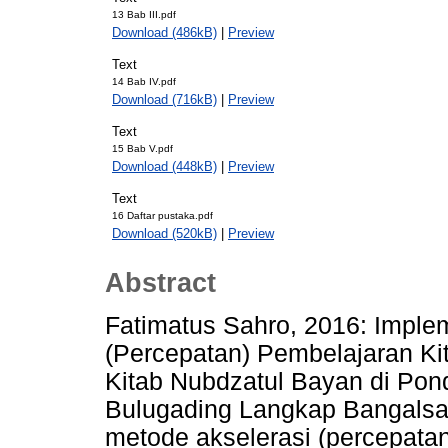
13 Bab III.pdf
Download (486kB)
|
Preview
Text
14 Bab IV.pdf
Download (716kB)
|
Preview
Text
15 Bab V.pdf
Download (448kB)
|
Preview
Text
16 Daftar pustaka.pdf
Download (520kB)
|
Preview
Abstract
Fatimatus Sahro, 2016: Imple
(Percepatan) Pembelajaran K
Kitab Nubdzatul Bayan di Pon
Bulugading Langkap Bangalsa
metode akselerasi (percepata