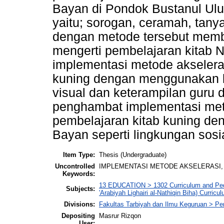
Bayan di Pondok Bustanul Ul
yaitu; sorogan, ceramah, tan
dengan metode tersebut memb
mengerti pembelajaran kitab 
implementasi metode akseleras
kuning dengan menggunakan k
visual dan keterampilan guru 
penghambat implementasi meto
pembelajaran kitab kuning d
Bayan seperti lingkungan sosia
Item Type:
Thesis (Undergraduate)
Uncontrolled
IMPLEMENTASI METODE AKSELERASI, 
Keywords:
13 EDUCATION > 1302 Curriculum and Peda
Subjects:
'Arabiyah Lighairi al-Nathiqin Biha) Curric
Divisions:
Fakultas Tarbiyah dan Ilmu Keguruan > P
Depositing
Masrur Rizqon
User: