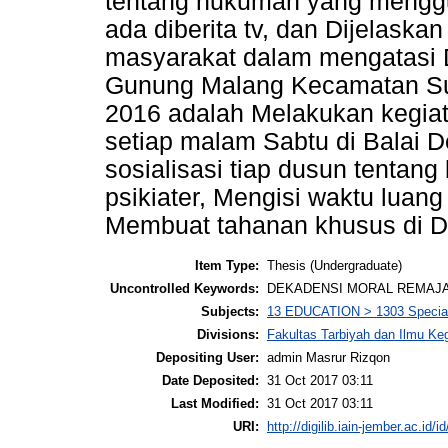
tentang hukuman yang menggu
ada diberita tv, dan Dijelaska
masyarakat dalam mengatasi 
Gunung Malang Kecamatan Su
2016 adalah Melakukan kegia
setiap malam Sabtu di Balai
sosialisasi tiap dusun tenta
psikiater, Mengisi waktu luan
Membuat tahanan khusus di 
Item Type:
Thesis (Undergraduate)
Uncontrolled Keywords:
DEKADENSI MORAL REMAJ
Subjects:
13 EDUCATION > 1303 Specialis
Divisions:
Fakultas Tarbiyah dan Ilmu K
Depositing User:
admin Masrur Rizqon
Date Deposited:
31 Oct 2017 03:11
Last Modified:
31 Oct 2017 03:11
URI:
http://digilib.iain-jember.ac.id/i