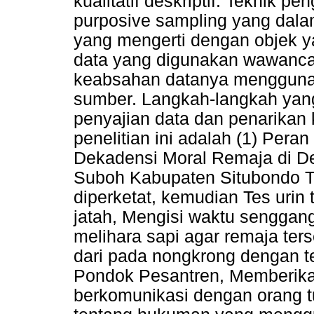
kualitatif deskriptif. Teknik
purposive sampling yang dala
yang mengerti dengan objek ya
data yang digunakan wawanca
keabsahan datanya menggunaka
sumber. Langkah-langkah yang
penyajian data dan penarikan
penelitian ini adalah (1) Pera
Dekadensi Moral Remaja di 
Suboh Kabupaten Situbondo Ta
diperketat, kemudian Tes urin t
jatah, Mengisi waktu senggang 
melihara sapi agar remaja ter
dari pada nongkrong dengan 
Pondok Pesantren, Memberika
berkomunikasi dengan orang 