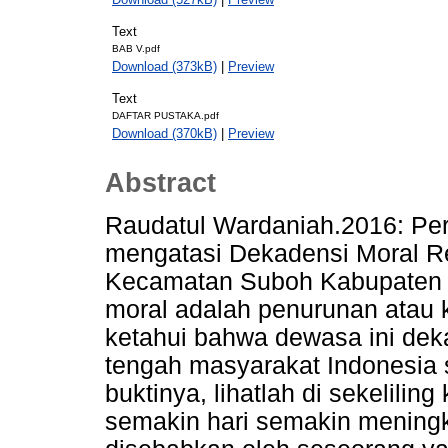
Text
BAB V.pdf
Download (373kB)
|
Preview
Text
DAFTAR PUSTAKA.pdf
Download (370kB)
|
Preview
Abstract
Raudatul Wardaniah.2016: Pe
mengatasi Dekadensi Moral 
Kecamatan Suboh Kabupaten 
moral adalah penurunan atau k
ketahui bahwa dewasa ini deka
tengah masyarakat Indonesia 
buktinya, lihatlah di sekelili
semakin hari semakin meningk