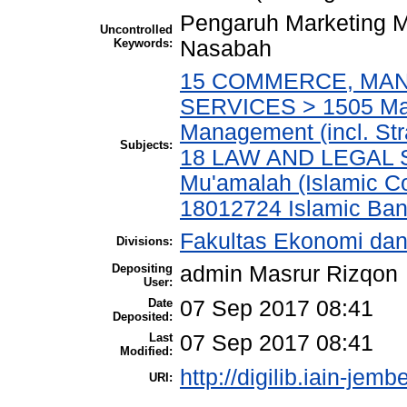
Pengaruh Marketing 
Uncontrolled
Keywords:
Nasabah
15 COMMERCE, MA
SERVICES > 1505 Mar
Management (incl. Str
Subjects:
18 LAW AND LEGAL S
Mu'amalah (Islamic C
18012724 Islamic Ban
Fakultas Ekonomi dan
Divisions:
Depositing
admin Masrur Rizqon
User:
Date
07 Sep 2017 08:41
Deposited:
Last
07 Sep 2017 08:41
Modified:
http://digilib.iain-jemb
URI: