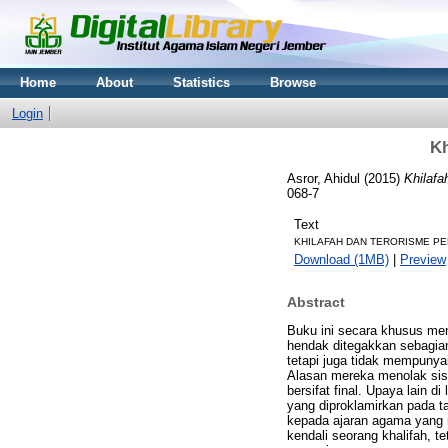
Home
About
Statistics
Browse
Login
Kh
Asror, Ahidul
(2015)
Khilafa
068-7
Text
KHILAFAH DAN TERORISME PEM
Download (1MB)
|
Preview
Abstract
Buku ini secara khusus me
hendak ditegakkan sebagian
tetapi juga tidak mempunya
Alasan mereka menolak sis
bersifat final. Upaya lain
yang diproklamirkan pada t
kepada ajaran agama yang 
kendali seorang khalifah, 