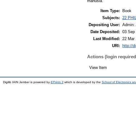
manusia.
Item Type:
Book
Subjects:
22 PHI
Depositing User:
Admin: A
Date Deposited:
03 Sep 
Last Modified:
22 Mar 
URI:
http://d
Actions (login required
View Item
Digilib IAIN Jember is powered by
EPrints 3
which is developed by the
School of Electronics a