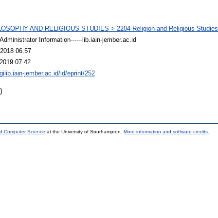
LOSOPHY AND RELIGIOUS STUDIES > 2204 Religion and Religious Studies 
dministrator Information------lib.iain-jember.ac.id
2018 06:57
2019 07:42
igilib.iain-jember.ac.id/id/eprint/252
)
nd Computer Science
at the University of Southampton.
More information and software credits
.