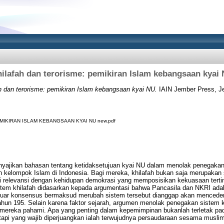
ilafah dan terorisme: pemikiran Islam kebangsaan kyai
h dan terorisme: pemikiran Islam kebangsaan kyai NU.
IAIN Jember Press, J
IKIRAN ISLAM KEBANGSAAN KYAI NU new.pdf
nyajikan bahasan tentang ketidaksetujuan kyai NU dalam menolak penegakan
 kelompok Islam di Indonesia. Bagi mereka, khilafah bukan saja merupakan 
i relevansi dengan kehidupan demokrasi yang memposisikan kekuasaan terting
tem khilafah didasarkan kepada argumentasi bahwa Pancasila dan NKRI ad
 di luar konsensus bermaksud merubah sistem tersebut dianggap akan mence
ahun 195. Selain karena faktor sejarah, argumen menolak penegakan sistem k
mereka pahami. Apa yang penting dalam kepemimpinan bukanlah terletak pada
tetapi yang wajib diperjuangkan ialah terwujudnya persaudaraan sesama musl