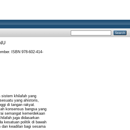
 NU
ember. ISBN 978-602-414-
 sistem khilafah yang
sesuatu yang ahistoris,
gi di tangan rakyat.
alah konsensus bangsa yang
derai semangat kemerdekaan
hilafah juga didasarkan
 kesatuan politik di bawah
im dan keadilan bagi sesama