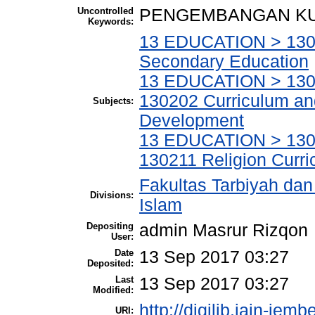
Uncontrolled
PENGEMBANGAN K
Keywords:
13 EDUCATION > 1301
Secondary Education
13 EDUCATION > 1302
130202 Curriculum a
Subjects:
Development
13 EDUCATION > 1302
130211 Religion Curr
Fakultas Tarbiyah da
Divisions:
Islam
Depositing
admin Masrur Rizqon
User:
Date
13 Sep 2017 03:27
Deposited:
Last
13 Sep 2017 03:27
Modified:
http://digilib.iain-jemb
URI: