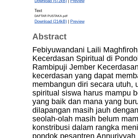
Download (572kB)
|
Preview
Text
DAFTAR PUSTAKA.pdf
Download (214kB)
|
Preview
Abstract
Febiyuwandani Laili Maghfiro
Kecerdasan Spiritual di Pondo
Rambipuji Jember Kecerdasan s
kecerdasan yang dapat mem
membangun diri secara utuh,
spiritual siswa harus mampu
yang baik dan mana yang buruk,
dilapangan masih jauh dengan
seolah-olah masih belum ma
konstribusi dalam rangka meni
pondok pesantren Annuriyyah 