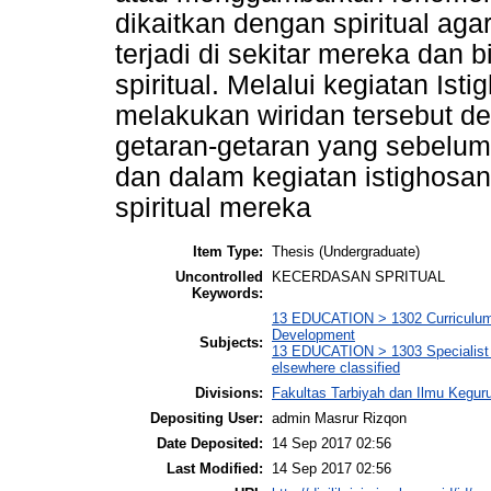
dikaitkan dengan spiritual aga
terjadi di sekitar mereka dan 
spiritual. Melalui kegiatan I
melakukan wiridan tersebut d
getaran-getaran yang sebelu
dan dalam kegiatan istighos
spiritual mereka
Item Type:
Thesis (Undergraduate)
Uncontrolled
KECERDASAN SPRITUAL
Keywords:
13 EDUCATION > 1302 Curriculum
Development
Subjects:
13 EDUCATION > 1303 Specialist S
elsewhere classified
Divisions:
Fakultas Tarbiyah dan Ilmu Kegu
Depositing User:
admin Masrur Rizqon
Date Deposited:
14 Sep 2017 02:56
Last Modified:
14 Sep 2017 02:56