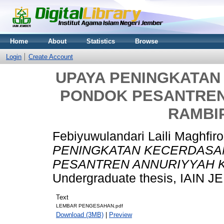
Home
About
Statistics
Browse
Login
Create Account
UPAYA PENINGKATAN
PONDOK PESANTREN
RAMBI
Febiyuwulandari Laili Maghfir
PENINGKATAN KECERDASAN
PESANTREN ANNURIYYAH K
Undergraduate thesis, IAIN 
Text
LEMBAR PENGESAHAN.pdf
Download (3MB)
|
Preview