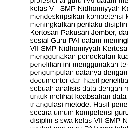
profesional guru PAI dalam me
kelas VII SMP Nidhomiyyah Ke
mendeskripsikan kompetensi k
meningkatkan perilaku disipli
Kertosari Pakusari Jember, d
sosial Guru PAI dalam meningk
VII SMP Nidhomiyyah Kertosari
menggunakan pendekatan kualit
penelitian ini menggunakan te
pengumpulan datanya dengan m
documenter dari hasil penelit
sebuah analisis data dengan me
untuk melihat keabsahan data
triangulasi metode. Hasil pene
secara umum kompetensi guru
disiplin siswa kelas VII SMP N