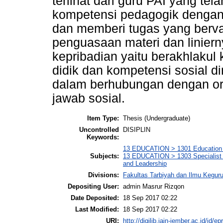
terlihat dari guru PAI yang tel
kompetensi pedagogik dengan
dan memberi tugas yang berva
penguasaan materi dan liniern
kepribadian yaitu berakhlakul
didik dan kompetensi sosial 
dalam berhubungan dengan or
jawab sosial.
Item Type:
Thesis (Undergraduate)
Uncontrolled
DISIPLIN
Keywords:
13 EDUCATION > 1301 Education 
Subjects:
13 EDUCATION > 1303 Specialist 
and Leadership
Divisions:
Fakultas Tarbiyah dan Ilmu Kegur
Depositing User:
admin Masrur Rizqon
Date Deposited:
18 Sep 2017 02:22
Last Modified:
18 Sep 2017 02:22
URI:
http://digilib.iain-jember.ac.id/id/ep