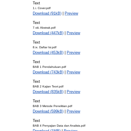
Text
1.i. Cover.pdf
Download (91kB)
|
Preview
Text
7.viii. Abstrak.pdf
Download (447kB)
|
Preview
Text
8.ix. Daftar Isi.pdf
Download (453kB)
|
Preview
Text
BAB 1 Pendahuluan.pdf
Download (743kB)
|
Preview
Text
BAB 2 Kajian Teori.pdf
Download (835kB)
|
Preview
Text
BAB 3 Metode Penelitian.pdf
Download (599kB)
|
Preview
Text
BAB 4 Penyajian Data dan Analisis.pdf
Download (1MB)
|
Preview