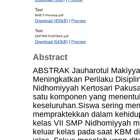
Text
BAB 5 Penutup.pdf
Download (455kB)
|
Preview
Text
DAFTAR PUSTAKA.pdf
Download (643kB)
|
Preview
Abstract
ABSTRAK Jauharotul Makiyyah
Meningkatkan Perilaku Disipli
Nidhomiyyah Kertosari Pakusa
satu komponen yang menentuk
keseluruhan.Siswa sering meni
mempraktekkan dalam kehidupan
kelas VII SMP Nidhomiyyah mas
keluar kelas pada saat KBM d