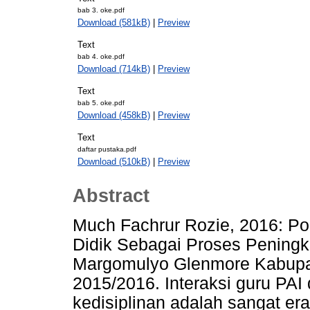
bab 3. oke.pdf
Download (581kB)
|
Preview
Text
bab 4. oke.pdf
Download (714kB)
|
Preview
Text
bab 5. oke.pdf
Download (458kB)
|
Preview
Text
daftar pustaka.pdf
Download (510kB)
|
Preview
Abstract
Much Fachrur Rozie, 2016: Pol
Didik Sebagai Proses Peningk
Margomulyo Glenmore Kabupa
2015/2016. Interaksi guru PAI
kedisiplinan adalah sangat er