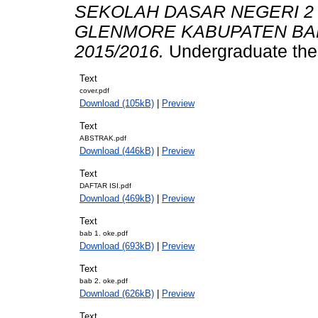
SEKOLAH DASAR NEGERI 
GLENMORE KABUPATEN BA
2015/2016.
Undergraduate the
Text
cover.pdf
Download (105kB)
|
Preview
Text
ABSTRAK.pdf
Download (446kB)
|
Preview
Text
DAFTAR ISI.pdf
Download (469kB)
|
Preview
Text
bab 1. oke.pdf
Download (693kB)
|
Preview
Text
bab 2. oke.pdf
Download (626kB)
|
Preview
Text