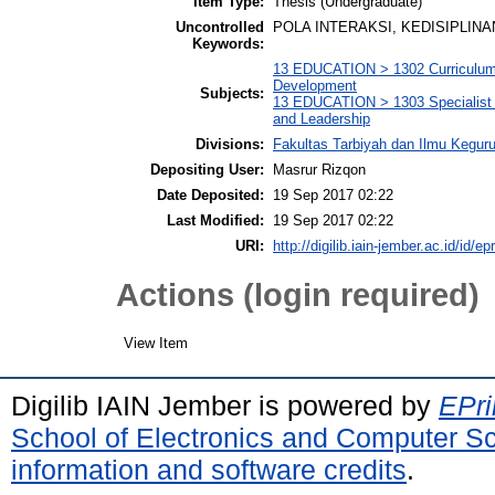
Item Type:
Thesis (Undergraduate)
Uncontrolled
POLA INTERAKSI, KEDISIPLINA
Keywords:
13 EDUCATION > 1302 Curriculum
Development
Subjects:
13 EDUCATION > 1303 Specialist 
and Leadership
Divisions:
Fakultas Tarbiyah dan Ilmu Kegur
Depositing User:
Masrur Rizqon
Date Deposited:
19 Sep 2017 02:22
Last Modified:
19 Sep 2017 02:22
URI:
http://digilib.iain-jember.ac.id/id/ep
Actions (login required)
View Item
Digilib IAIN Jember is powered by
EPri
School of Electronics and Computer S
information and software credits
.