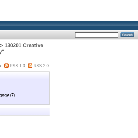
> 130201 Creative
y"
m
RSS 1.0
RSS 2.0
agogy
(7)