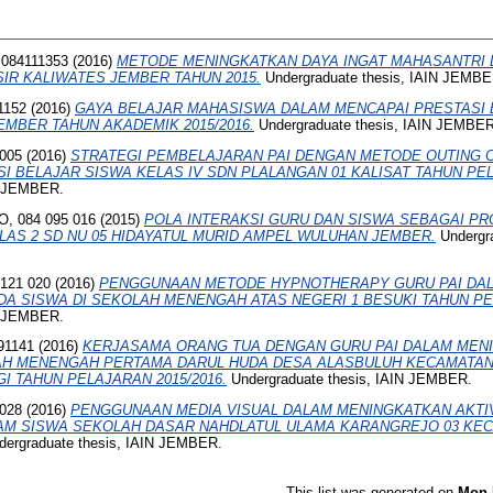
084111353
(2016)
METODE MENINGKATKAN DAYA INGAT MAHASANTRI D
SIR KALIWATES JEMBER TAHUN 2015.
Undergraduate thesis, IAIN JEMBE
1152
(2016)
GAYA BELAJAR MAHASISWA DALAM MENCAPAI PRESTASI B
EMBER TAHUN AKADEMIK 2015/2016.
Undergraduate thesis, IAIN JEMBER
005
(2016)
STRATEGI PEMBELAJARAN PAI DENGAN METODE OUTING 
 BELAJAR SISWA KELAS IV SDN PLALANGAN 01 KALISAT TAHUN PELA
IN JEMBER.
, 084 095 016
(2015)
POLA INTERAKSI GURU DAN SISWA SEBAGAI P
LAS 2 SD NU 05 HIDAYATUL MURID AMPEL WULUHAN JEMBER.
Undergra
121 020
(2016)
PENGGUNAAN METODE HYPNOTHERAPY GURU PAI DA
A SISWA DI SEKOLAH MENENGAH ATAS NEGERI 1 BESUKI TAHUN PEL
IN JEMBER.
91141
(2016)
KERJASAMA ORANG TUA DENGAN GURU PAI DALAM MEN
AH MENENGAH PERTAMA DARUL HUDA DESA ALASBULUH KECAMATA
 TAHUN PELAJARAN 2015/2016.
Undergraduate thesis, IAIN JEMBER.
028
(2016)
PENGGUNAAN MEDIA VISUAL DALAM MENINGKATKAN AKTI
LAM SISWA SEKOLAH DASAR NAHDLATUL ULAMA KARANGREJO 03 K
ergraduate thesis, IAIN JEMBER.
This list was generated on
Mon 