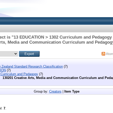
ect is "13 EDUCATION > 1302 Curriculum and Pedagogy 
rts, Media and Communication Curriculum and Pedagog
Ato
 Zealand Standard Research Classification
(7)
ION
(7)
 Curriculum and Pedagogy
(7)
130201 Creative Arts, Media and Communication Curriculum and Ped
Group by:
Creators
|
Item Type
el:
7
.