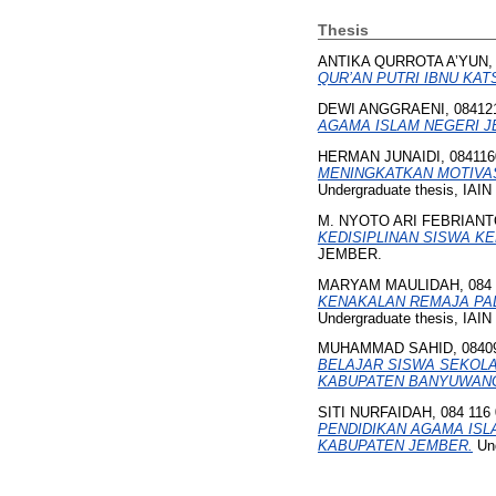
Thesis
ANTIKA QURROTA A’YUN, 
QUR’AN PUTRI IBNU KAT
DEWI ANGGRAENI, 08412
AGAMA ISLAM NEGERI J
HERMAN JUNAIDI, 084116
MENINGKATKAN MOTIVASI
Undergraduate thesis, IA
M. NYOTO ARI FEBRIANTO
KEDISIPLINAN SISWA KE
JEMBER.
MARYAM MAULIDAH, 084 
KENAKALAN REMAJA PAD
Undergraduate thesis, IA
MUHAMMAD SAHID, 0840
BELAJAR SISWA SEKOL
KABUPATEN BANYUWANGI
SITI NURFAIDAH, 084 116 
PENDIDIKAN AGAMA IS
KABUPATEN JEMBER.
Und