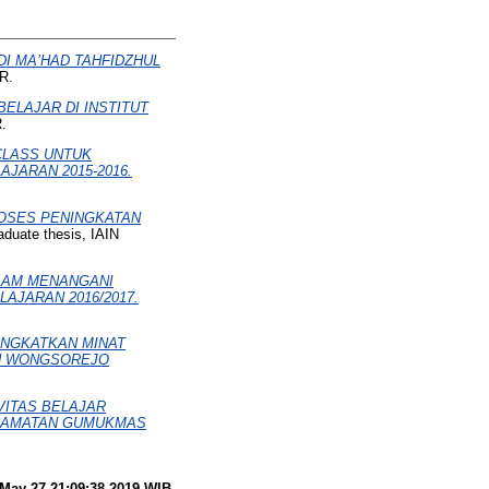
I MA’HAD TAHFIDZHUL
R.
ELAJAR DI INSTITUT
.
CLASS UNTUK
JARAN 2015-2016.
ROSES PENINGKATAN
duate thesis, IAIN
LAM MENANGANI
AJARAN 2016/2017.
INGKATKAN MINAT
N WONGSOREJO
VITAS BELAJAR
ECAMATAN GUMUKMAS
May 27 21:09:38 2019 WIB
.