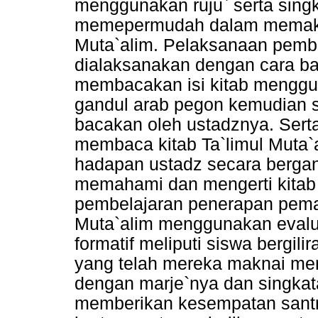
menggunakan ruju` serta singk
memepermudah dalam memakan
Muta`alim. Pelaksanaan pemb
dialaksanakan dengan cara ba
membacakan isi kitab menggu
gandul arab pegon kemudian s
bacakan oleh ustadznya. Serta
membaca kitab Ta`limul Muta`
hadapan ustadz secara bergan
memahami dan mengerti kitab 
pembelajaran penerapan pemak
Muta`alim menggunakan evaluas
formatif meliputi siswa bergil
yang telah mereka maknai me
dengan marje`nya dan singkat
memberikan kesempatan santri