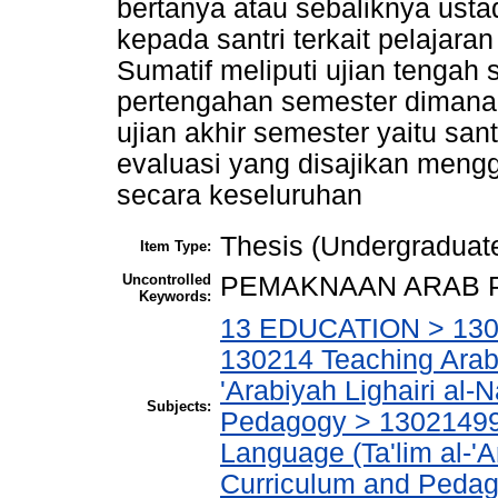
bertanya atau sebaliknya ust
kepada santri terkait pelajara
Sumatif meliputi ujian tengah
pertengahan semester dimana 
ujian akhir semester yaitu san
evaluasi yang disajikan meng
secara keseluruhan
Thesis (Undergraduat
Item Type:
Uncontrolled
PEMAKNAAN ARAB 
Keywords:
13 EDUCATION > 1302
130214 Teaching Arabi
'Arabiyah Lighairi al-
Subjects:
Pedagogy > 13021499 
Language (Ta'lim al-'A
Curriculum and Pedago