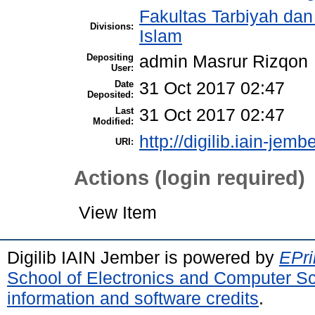
Fakultas Tarbiyah da
Divisions:
Islam
Depositing
admin Masrur Rizqon
User:
Date
31 Oct 2017 02:47
Deposited:
Last
31 Oct 2017 02:47
Modified:
http://digilib.iain-jemb
URI:
Actions (login required)
View Item
Digilib IAIN Jember is powered by
EPri
School of Electronics and Computer S
information and software credits
.