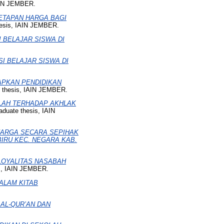
AIN JEMBER.
NETAPAN HARGA BAGI
esis, IAIN JEMBER.
 BELAJAR SISWA DI
I BELAJAR SISWA DI
APKAN PENDIDIKAN
 thesis, IAIN JEMBER.
LLAH TERHADAP AKHLAK
duate thesis, IAIN
HARGA SECARA SEPIHAK
IRU KEC. NEGARA KAB.
LOYALITAS NASABAH
s, IAIN JEMBER.
ALAM KITAB
AL-QUR’AN DAN