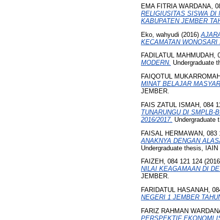
EMA FITRIA WARDANA, 08
RELIGIUSITAS SISWA D
KABUPATEN JEMBER TAH
Eko, wahyudi
(2016)
AJAR
KECAMATAN WONOSARI
FADILATUL MAHMUDAH, 0
MODERN.
Undergraduate t
FAIQOTUL MUKARROMAH, 
MINAT BELAJAR MASYARAKA
JEMBER.
FAIS ZATUL ISMAH, 084 1
TUNARUNGU DI SMPLB-B
2016/2017.
Undergraduate 
FAISAL HERMAWAN, 083 1
ANAKNYA DENGAN ALASAN 
Undergraduate thesis, IA
FAIZEH, 084 121 124
(201
NILAI KEAGAMAAN DI D
JEMBER.
FARIDATUL HASANAH, 08
NEGERI 1 JEMBER TAHUN
FARIZ RAHMAN WARDANA,
PERSPEKTIF EKONOMI I