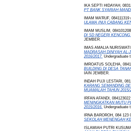
IKA SEPTI HIDAYAH, 0831
PT BANK SYARIAH MANDIRI
IMAM MA'RUF, 084111319
ULAMA (NU) CABANG K
IMAM MUSLIM, 084101208
DI SD NEGERI KENCONG 
JEMBER.
IMAS AMALIA NURISWATI,
MADRASAH DINIYAH AL-
2016/2017.
Undergraduate 
IMROATUS SOLEHA, 0841
BUILDING DI DESA TAN
IAIN JEMBER.
INDAH PUJI LESTARI, 081
KARANG SEMANDING DE
MUAMALAH TAHUN 2015/2
IRFAN AFANDI, 084123022
MENINGKATKAN MUTU P
2015/2016.
Undergraduate 
IRNA BAROROH, 084 123 
SEKOLAH MENENGAH KEJ
ISLAMIAH PUTRI KUSUMA 