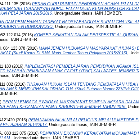
4 111 135
(2016)
PERAN GURU RUMPUN PENDIDIKAN AGAMA ISLAM D
I MADRASAH TSANAWIYAH NURUL FALAH DESA KEDAWUNG LOR KECA
UN PELAJARAN 2015/2016.
Undergraduate thesis, IAIN JEMBER.
AN DAN PEMAHAMAN TAREKAT NAQSYABANDIYAH SURAU GHAUSIL A
 KABUPATEN BONDOWOSO.
Undergraduate thesis, IAIN JEMBER.
82 122 014
(2016)
KONSEP KEMATIAN DALAM PERSPEKTIF AL-QUR’AN
hesis, IAIN JEMBER.
084 123 078
(2016)
MANAJEMEN HUBUNGAN MASYARAKAT (HUMAS) D
T (Studi Kasus Di SMA Nuris Jember Tahun Pelajaran 2015/2016).
Under
11 183
(2016)
IMPLEMENTASI PEMBELAJARAN PENDIDIKAN AGAMA IS
CD YAYASAN PEMBINAAN ANAK CACAT (YPAC) KALIWATES JEMBER 
thesis, IAIN JEMBER.
11 002
(2016)
TINJAUAN HUKUM ISLAM TENTANG PEMBATALAN HIBAH
ANAK MENDURHAKAI ORANG TUA (Studi Putusan Nomor 223/Pdt.G/2011
IN JEMBER.
6)
PERAN LEMBAGA SWADAYA MASYARAKAT RUMPUN AKSARA DALAM 
ESA PANTI KECAMATAN PANTI KABUPATEN JEMBER TAHUN 2016.
Underg
4121420
(2016)
PENANAMAN NILAI-NILAI RELIGIUS MELALUI METODE 
 PELAJARAN 2016/2017.
Undergraduate thesis, IAIN JEMBER.
 083 112 075
(2016)
PEMIKIRAN EKONOMI KERAKYATAN MOHAMMAD HA
SLAM.
Undergraduate thesis, IAIN JEMBER.